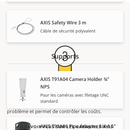
AXIS Safety Wire 3 m
Garantie
Câble de sécurité polyvalent
Supports
AXIS T91A04 Camera Holder ¾”
Pour la tranquillité d'esprit
NPS
Pour les caméras avec filetage UNC
standard
Notre garantie de 3 ans offre la propriété sans
problème et permet de contrôler les coûts.
AXIS T91A06 Pipe Adapter 3/4-1.5"
EN SAVOIR PLUS SUR LES GARANTIES AXIS