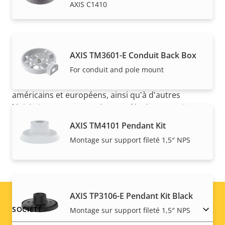
AXIS C1410
AXIS TM3601-E Conduit Back Box
REMARQUE
Les produits Axis peuvent être soumis à de
For conduit and pole mount
réglementations de contrôle d'exportation
américains et européens, ainsi qu'à d'autres
législations en termes de contrôle d'exportation
nationales. Recherchez des
informations sur la
AXIS TM4101 Pendant Kit
conformation concernant l''exportation pour votre
Montage sur support fileté 1,5″ NPS
produit ici
.
AXIS TP3106-E Pendant Kit Black
Footer
SOCIÉTÉ
Montage sur support fileté 1,5″ NPS