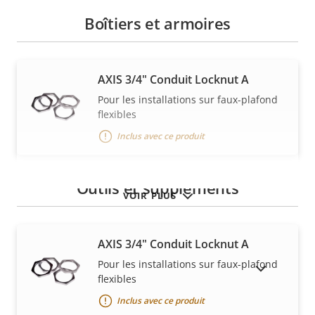
Boîtiers et armoires
AXIS 3/4" Conduit Locknut A
Pour les installations sur faux-plafond
flexibles
Inclus avec ce produit
Outils et suppléments
VOIR PLUS
AXIS 3/4" Conduit Locknut A
Pour les installations sur faux-plafond
AFFICHER LES PRODUITS ABANDONNÉS
flexibles
Inclus avec ce produit