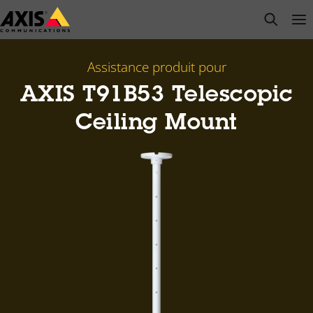
Passer
open s
Op
Clo
au
contenu
principal
Assistance produit pour
AXIS T91B53 Telescopic
Ceiling Mount