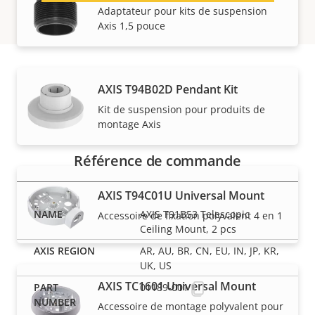
Adaptateur pour kits de suspension
Axis 1,5 pouce
AXIS T94B02D Pendant Kit
Références
Kit de suspension pour produits de
montage Axis
Référence de commande
AXIS T94C01U Universal Mount
AXIS T91B53 Telescopic
Accessoire de fixation polyvalent 4 en 1
Ceiling Mount, 2 pcs
AR, AU, BR, CN, EU, IN, JP, KR,
UK, US
AXIS TC1601 Universal Mount
01189-001
Accessoire de montage polyvalent pour