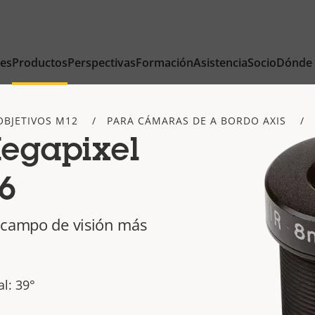
nes
Productos
Perspectivas
Formación
Asistencia
Socio
Dónde
OBJETIVOS M12
PARA CÁMARAS DE A BORDO AXIS
egapixel
6
 campo de visión más
l: 39°