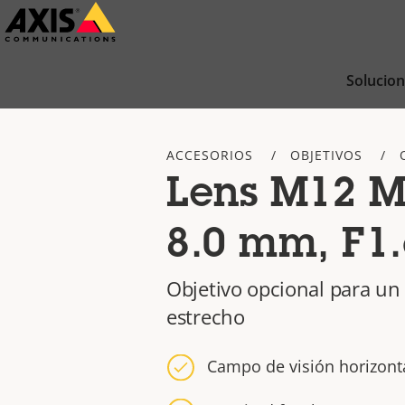
Saltar
al
contenido
Solucio
principal
ACCESORIOS
OBJETIVOS
Lens M12 M
8.0 mm, F1.
Objetivo opcional para un
estrecho
Campo de visión horizonta