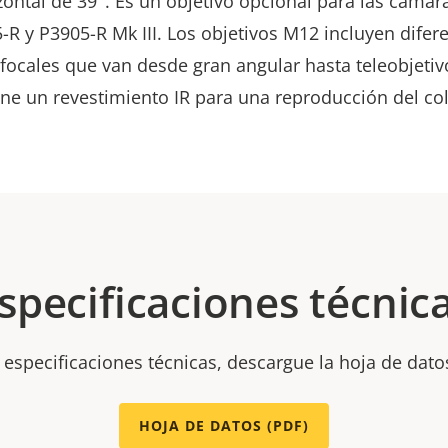
zontal de 39°. Es un objetivo opcional para las cámar
R y P3905-R Mk III. Los objetivos M12 incluyen difer
 focales que van desde gran angular hasta teleobjetiv
iene un revestimiento IR para una
reproducción del co
specificaciones técnic
 especificaciones técnicas, descargue la hoja de dato
HOJA DE DATOS (PDF)