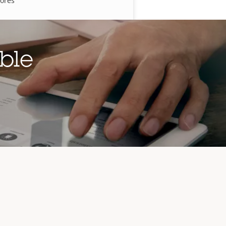
iores
ble