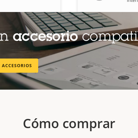
inter
un
accesorio
compati
E ACCESORIOS
Cómo comprar