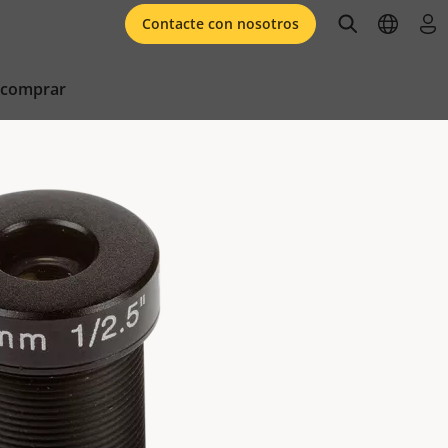
open searc
open l
ini
Contacte con nosotros
 comprar