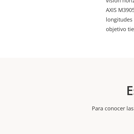
visión hori
AXIS M3905-
longitudes
objetivo t
E
Para conocer las