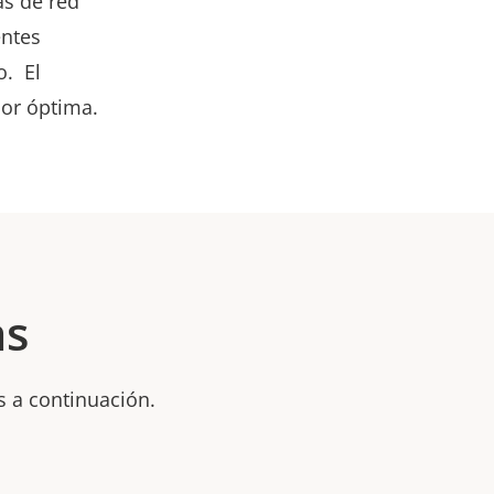
as de red
entes
o.
El
lor óptima.
as
s a continuación.