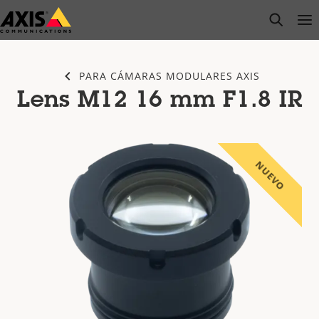
Saltar
open s
Op
Clo
al
contenido
principal
PARA CÁMARAS MODULARES AXIS
Lens M12 16 mm F1.8 IR
NUEVO