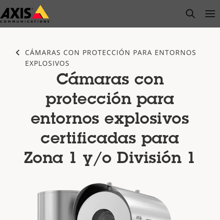
Saltar
open s
Op
Clo
al
contenido
principal
CÁMARAS CON PROTECCIÓN PARA ENTORNOS
EXPLOSIVOS
Cámaras con
protección para
entornos explosivos
certificadas para
Zona 1 y/o División 1