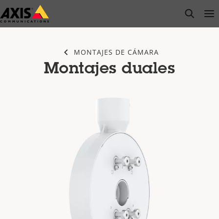
Saltar
open s
Op
Clo
al
contenido
principal
MONTAJES DE CÁMARA
Montajes duales