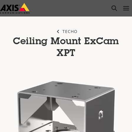
Saltar
open s
Op
Clo
al
contenido
principal
TECHO
Ceiling Mount ExCam
XPT