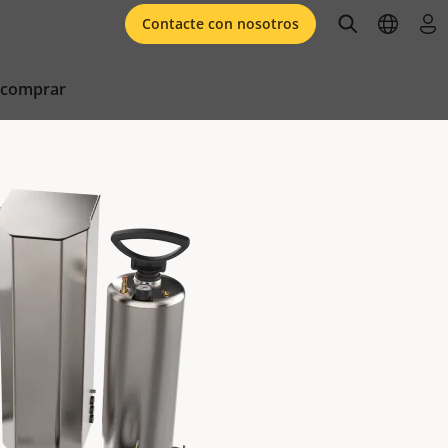
open searc
open l
ini
Contacte con nosotros
 comprar