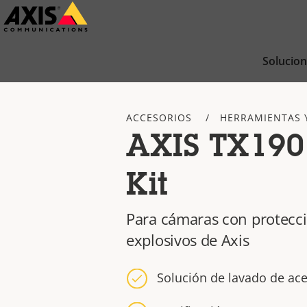
Saltar
al
contenido
Solucio
principal
ACCESORIOS
HERRAMIENTAS 
AXIS TX190
Kit
Para cámaras con protecc
explosivos de Axis
Solución de lavado de ac