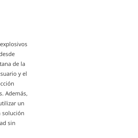
 explosivos
 desde
ntana de la
suario y el
acción
s. Además,
tilizar un
 solución
ad sin