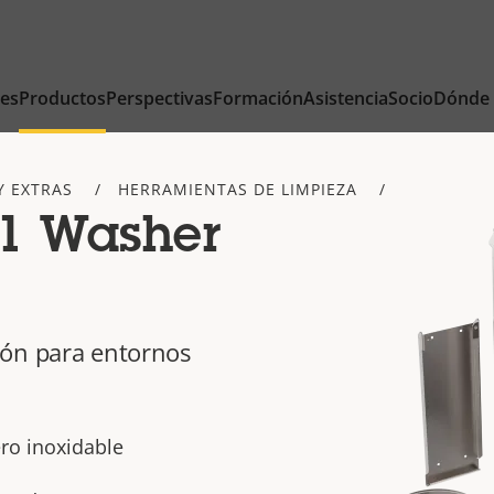
nes
Productos
Perspectivas
Formación
Asistencia
Socio
Dónde
Y EXTRAS
HERRAMIENTAS DE LIMPIEZA
1 Washer
ión para entornos
ero inoxidable