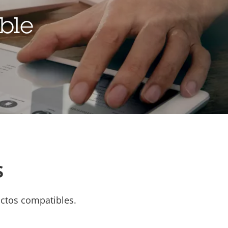
ble
s
uctos compatibles.