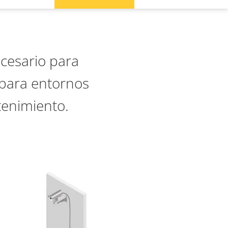
ecesario para
 para entornos
ntenimiento.