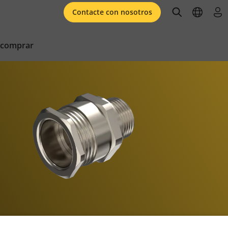
open searc
open l
ini
Contacte con nosotros
 comprar