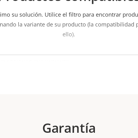
mo su solución. Utilice el filtro para encontrar prod
nando la variante de su producto (la compatibilidad
ello).
ect
oduct
iant:
Garantía