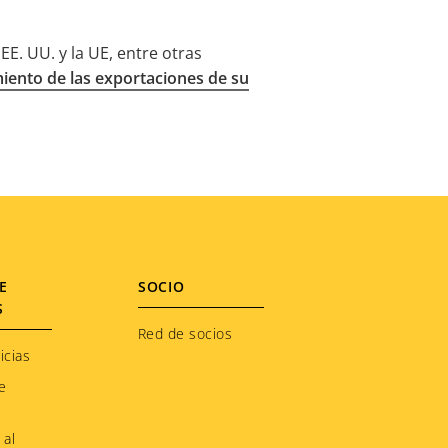
E. UU. y la UE, entre otras
iento de las exportaciones de su
E
SOCIO
S
Red de socios
icias
e
 al