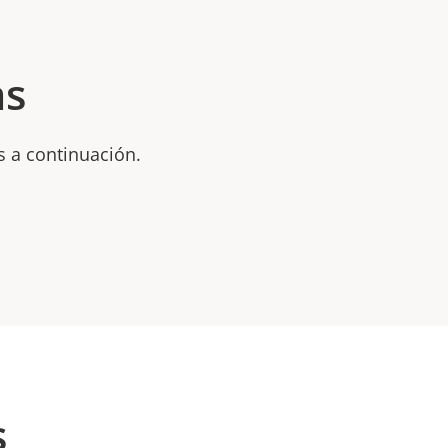
as
s a continuación.
s