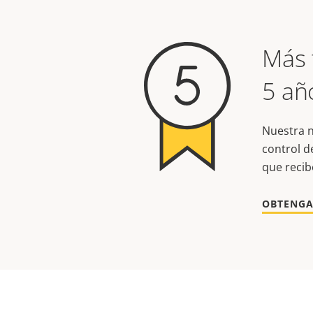
Más 
5 añ
Nuestra n
control d
que recib
OBTENGA