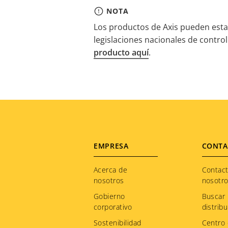
NOTA
Los productos de Axis pueden estar
legislaciones nacionales de contro
producto aquí
.
Footer
EMPRESA
CONTA
menu
Acerca de
Contac
nosotros
nosotr
Gobierno
Buscar
corporativo
distribu
Sostenibilidad
Centro