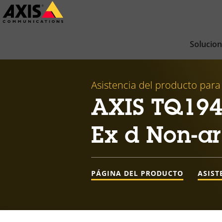
Saltar
al
contenido
Solucio
principal
Asistencia del producto para
AXIS TQ194
Ex d Non-a
PÁGINA DEL PRODUCTO
ASIST