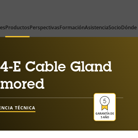
nes
Productos
Perspectivas
Formación
Asistencia
Socio
Dónde
4-E Cable Gland
rmored
ENCIA TÉCNICA
GARANTÍA DE
5 AÑO