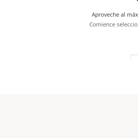
Aproveche al máxi
Comience seleccio
Sel
a
pr
var