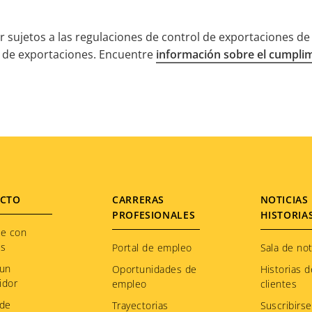
 sujetos a las regulaciones de control de exportaciones de E
l de exportaciones. Encuentre
información sobre el cumplim
CTO
CARRERAS
NOTICIAS 
PROFESIONALES
HISTORIA
te con
os
Portal de empleo
Sala de not
 un
Oportunidades de
Historias d
idor
empleo
clientes
 de
Trayectorias
Suscribirse