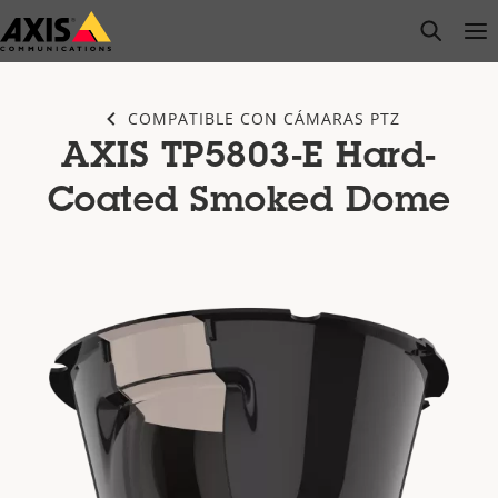
Saltar
open s
Op
Clo
al
contenido
principal
COMPATIBLE CON CÁMARAS PTZ
AXIS TP5803-E Hard-
Coated Smoked Dome