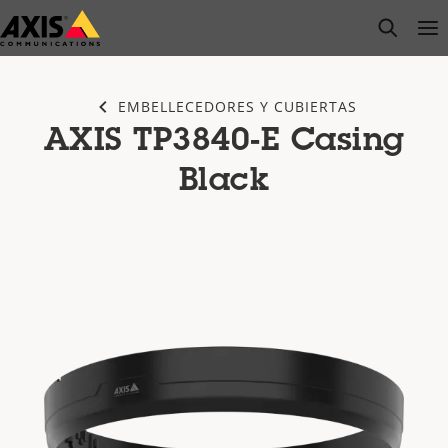
Saltar
open s
Op
Clo
al
contenido
principal
EMBELLECEDORES Y CUBIERTAS
AXIS TP3840-E Casing
Black