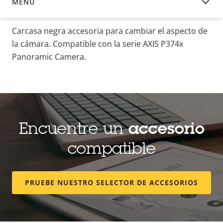
MENÚ
DESCRIPCIÓN
Carcasa negra accesoria para cambiar el aspecto de
la cámara.
Compatible con la serie AXIS P374x
Panoramic Camera.
Encuentre un
accesorio
compatible
PRUEBE NUESTRO SELECTOR DE ACCESORIOS