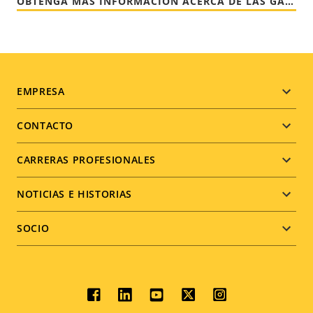
OBTENGA MÁS INFORMACIÓN ACERCA DE LAS GARANTÍAS DE AXIS
Footer
EMPRESA
menu
CONTACTO
CARRERAS PROFESIONALES
NOTICIAS E HISTORIAS
SOCIO
Social