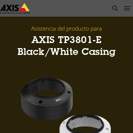
Saltar
open s
Op
Clo
al
contenido
principal
Asistencia del producto para
AXIS TP3801-E
Black/White Casing