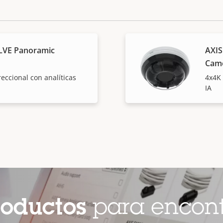
LVE Panoramic
AXIS
Cam
eccional con analíticas
4x4K 
IA
roductos
para encont