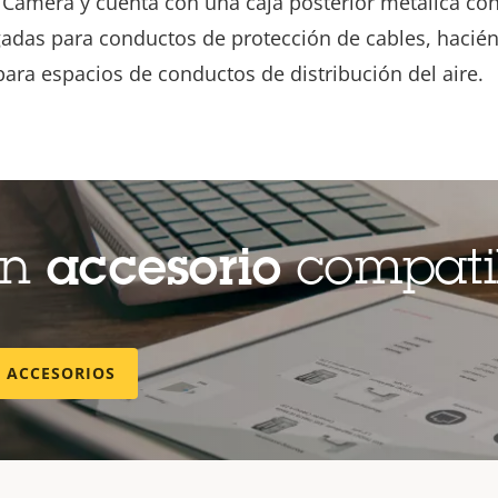
Camera y cuenta con una caja posterior metálica con 
gadas para conductos de protección de cables, hacié
ara espacios de conductos de distribución del aire.
un
accesorio
compati
E ACCESORIOS