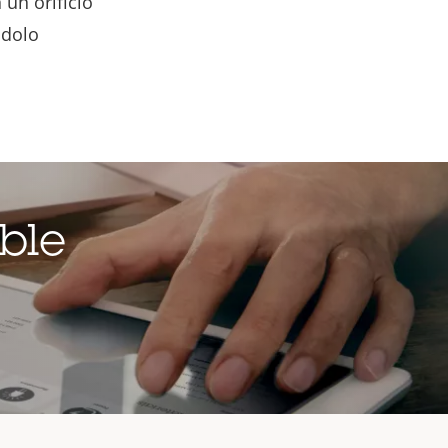
un orificio
ndolo
ble