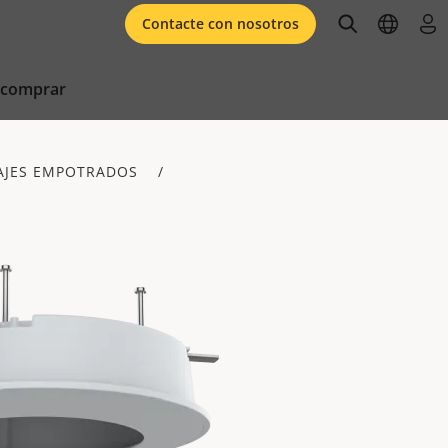
open searc
open l
ini
Contacte con nosotros
 comprar
AJES EMPOTRADOS