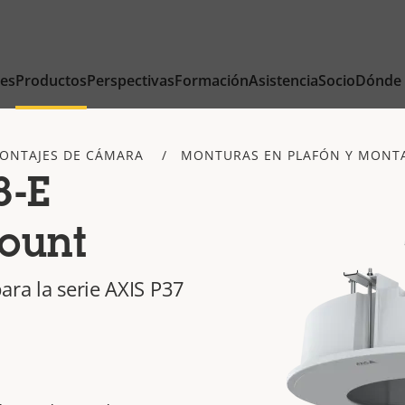
nes
Productos
Perspectivas
Formación
Asistencia
Socio
Dónde
ONTAJES DE CÁMARA
MONTURAS EN PLAFÓN Y MONT
8-E
ount
ara la serie AXIS P37