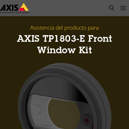
Saltar
open s
Op
Clo
al
contenido
principal
Asistencia del producto para
AXIS TP1803-E Front
Window Kit