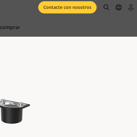
open searc
open l
ini
Contacte con nosotros
 comprar