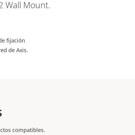
02 Wall Mount.
e fijación
ed de Axis.
s
uctos compatibles.