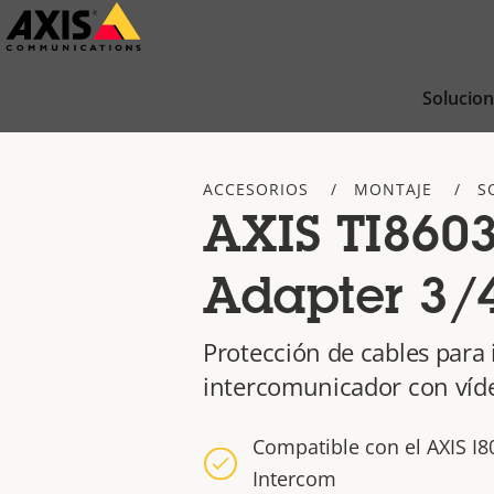
Saltar
al
contenido
Solucio
principal
ACCESORIOS
MONTAJE
S
AXIS TI860
Adapter 3/
Protección de cables para 
intercomunicador con víd
Compatible con el AXIS I
Intercom