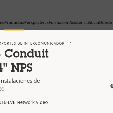
nes
Productos
Perspectivas
Formación
Asistencia
Socio
Dónde
OPORTES DE INTERCOMUNICADOR
3 Conduit
4" NPS
instalaciones de
eo
8016-LVE Network Video