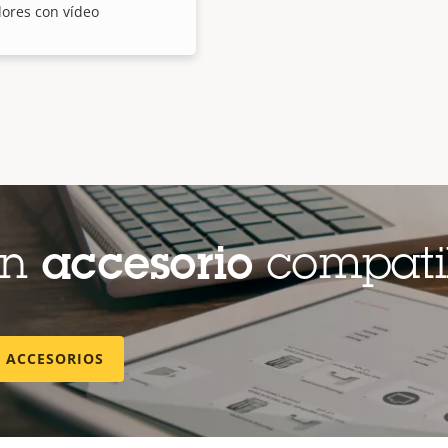
ores con vídeo
un
accesorio
compati
E ACCESORIOS