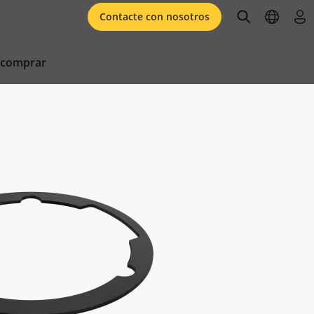
open searc
open l
ini
Contacte con nosotros
 comprar