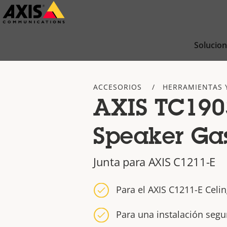
Saltar
al
contenido
Solucio
principal
ACCESORIOS
HERRAMIENTAS 
AXIS TC190
Speaker Ga
Junta para AXIS C1211-E
Para el AXIS C1211-E Celi
Para una instalación segur