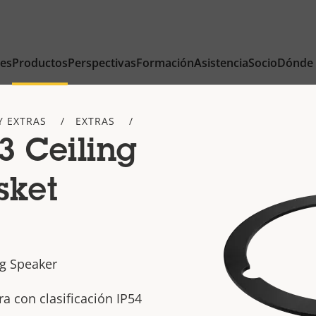
nes
Productos
Perspectivas
Formación
Asistencia
Socio
Dónde
Y EXTRAS
EXTRAS
3 Ceiling
sket
ng Speaker
a con clasificación IP54