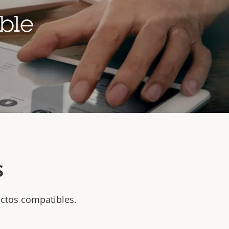
ble
s
uctos compatibles.