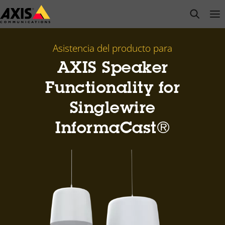
Saltar
open s
Op
Clo
al
contenido
principal
Asistencia del producto para
AXIS Speaker
Functionality for
Singlewire
InformaCast®