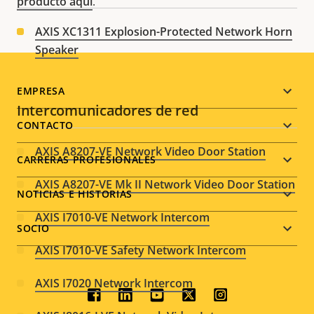
producto aquí
.
AXIS XC1311 Explosion-Protected Network Horn
Speaker
Footer
EMPRESA
Intercomunicadores de red
menu
CONTACTO
AXIS A8207-VE Network Video Door Station
CARRERAS PROFESIONALES
AXIS A8207-VE Mk II Network Video Door Station
NOTICIAS E HISTORIAS
AXIS I7010-VE Network Intercom
SOCIO
AXIS I7010-VE Safety Network Intercom
AXIS I7020 Network Intercom
Social