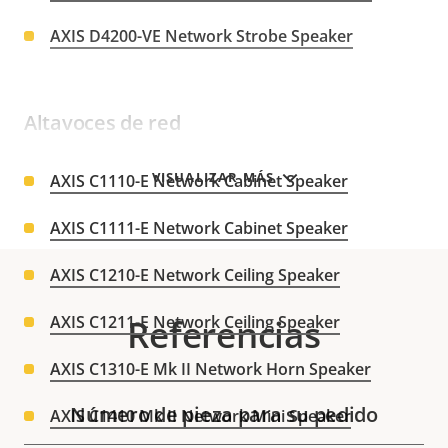
AXIS D4200-VE Network Strobe Speaker
Altavoces de red
VISUALIZAR MÁS
AXIS C1110-E Network Cabinet Speaker
AXIS C1111-E Network Cabinet Speaker
AXIS C1210-E Network Ceiling Speaker
AXIS C1211-E Network Ceiling Speaker
Referencias
AXIS C1310-E Mk II Network Horn Speaker
Número de pieza para su pedido
AXIS C1410 Mk II Network Mini Speaker