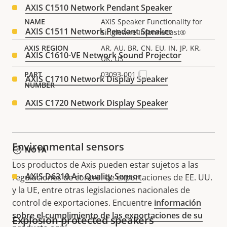
AXIS C1510 Network Pendant Speaker
AXIS Speaker Functionality for
AXIS C1511 Network Pendant Speaker
Singlewire InformaCast®
AR, AU, BR, CN, EU, IN, JP, KR,
AXIS C1610-VE Network Sound Projector
UK, US
03093-001
AXIS C1710 Network Display Speaker
AXIS C1720 Network Display Speaker
Environmental sensors
NOTA
Los productos de Axis pueden estar sujetos a las
AXIS D6310 Air Quality Sensor
regulaciones de control de exportaciones de EE. UU.
y la UE, entre otras legislaciones nacionales de
control de exportaciones. Encuentre
información
sobre el cumplimiento de las exportaciones de su
Explosion-protected speakers