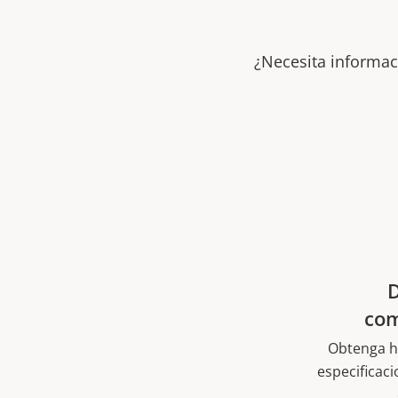
¿Necesita informac
com
Obtenga h
especificac