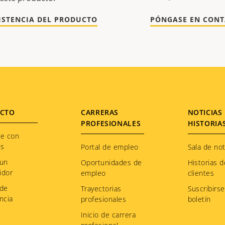
ISTENCIA DEL PRODUCTO
PÓNGASE EN CON
CTO
CARRERAS
NOTICIAS 
PROFESIONALES
HISTORIA
te con
os
Portal de empleo
Sala de not
 un
Oportunidades de
Historias d
idor
empleo
clientes
 de
Trayectorias
Suscribirse
ncia
profesionales
boletín
Inicio de carrera