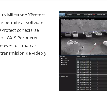
 to Milestone XProtect
e permite al software
XProtect conectarse
s de
AXIS Perimeter
de eventos, marcar
 transmisión de vídeo y