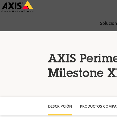
Saltar
al
contenido
Solucio
principal
AXIS Perime
Milestone X
DESCRIPCIÓN
PRODUCTOS COMPAT