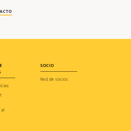
TACTO
E
SOCIO
S
Red de socios
icias
e
 al