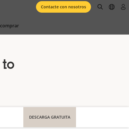
open searc
open l
ini
Contacte con nosotros
 comprar
 to
DESCARGA GRATUITA