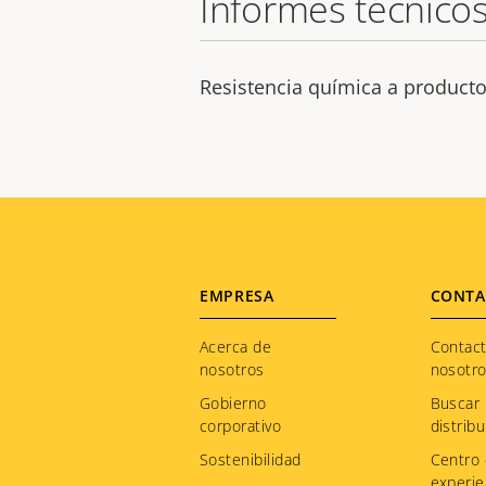
Informes técnico
Resistencia química a producto
Footer
EMPRESA
CONTA
menu
Acerca de
Contac
nosotros
nosotr
Gobierno
Buscar
corporativo
distribu
Sostenibilidad
Centro
experie