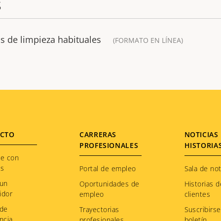
s
s de limpieza habituales
(FORMATO EN LÍNEA)
CTO
CARRERAS
NOTICIAS 
PROFESIONALES
HISTORIA
te con
os
Portal de empleo
Sala de not
 un
Oportunidades de
Historias d
idor
empleo
clientes
 de
Trayectorias
Suscribirse
ncia
profesionales
boletín