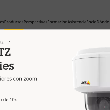
nes
Productos
Perspectivas
Formación
Asistencia
Socio
Dónde
TZ
TZ
ies
riores con zoom
o de 10x