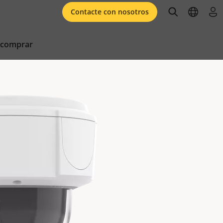
open searc
open l
ini
Contacte con nosotros
 comprar