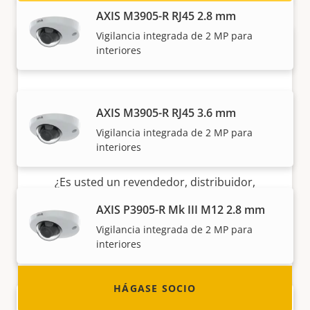
AXIS M3905-R RJ45 2.8 mm
Vigilancia integrada de 2 MP para
interiores
AXIS M3905-R RJ45 3.6 mm
Vigilancia integrada de 2 MP para
interiores
Hágase socio
¿Es usted un revendedor, distribuidor,
integrador de sistemas o instalador? Tenemos
AXIS P3905-R Mk III M12 2.8 mm
socios en casi todos los países del mundo.
Vigilancia integrada de 2 MP para
¡Descubra cómo convertirse en uno de ellos!
interiores
HÁGASE SOCIO
AXIS P3905-R Mk III M12 3.6 mm