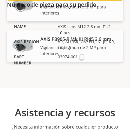
Número de pieza para su pedido
Vigilancia integrada de 2 MP para
interiores
AXIS Lens M12 2.8 mm F1.2,
10 pcs
AXIS P3905-R Mk III RJ45 3.6 mm
AR, AU, BR, CN, EU, IN, JP, KR,
Vigilancia integrada de 2 MP para
UK, US
interiores
03074-001
Asistencia y recursos
¿Necesita información sobre cualquier producto