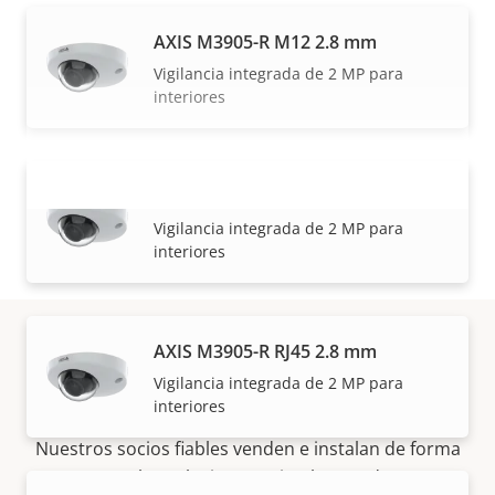
AXIS M3905-R M12 2.8 mm
Vigilancia integrada de 2 MP para
interiores
AXIS M3905-R M12 3.6 mm
VISUALIZAR MÁS
Vigilancia integrada de 2 MP para
interiores
AXIS M3905-R RJ45 2.8 mm
Cómo comprar
Vigilancia integrada de 2 MP para
interiores
Nuestros socios fiables venden e instalan de forma
experta las soluciones Axis y los productos