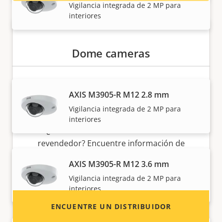
Vigilancia integrada de 2 MP para
interiores
Dome cameras
AXIS M3905-R M12 2.8 mm
¿Quiere vender productos Axis?
Vigilancia integrada de 2 MP para
interiores
¿Está interesado en convertirse en
revendedor? Encuentre información de
contacto de distribuidores de productos y
AXIS M3905-R M12 3.6 mm
sistemas Axis.
Vigilancia integrada de 2 MP para
interiores
ENCUENTRE UN DISTRIBUIDOR