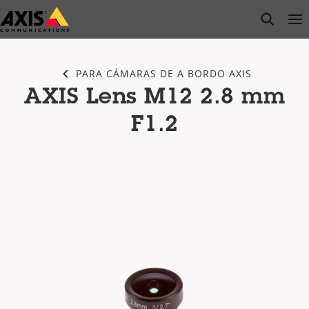
Saltar
open s
Op
Clo
al
contenido
principal
PARA CÁMARAS DE A BORDO AXIS
AXIS Lens M12 2.8 mm
F1.2