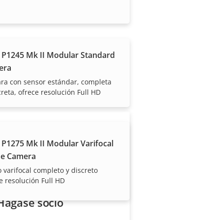
 P1245 Mk II Modular Standard
 Axis y los productos
era
ra con sensor estándar, completa
creta, ofrece resolución Full HD
 P1275 Mk II Modular Varifocal
e Camera
varifocal completo y discreto
e resolución Full HD
Hágase socio