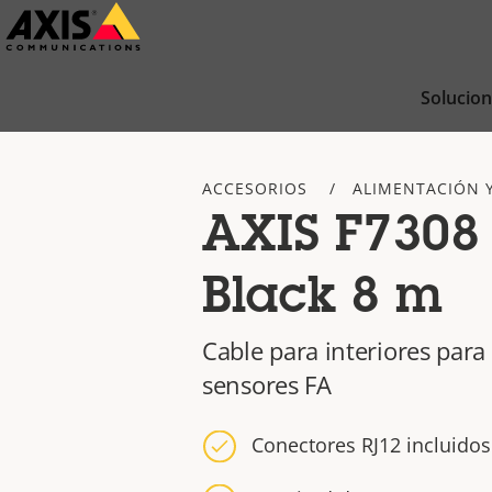
Saltar
al
contenido
Solucio
principal
ACCESORIOS
ALIMENTACIÓN 
AXIS F7308
Black 8 m
Cable para interiores par
sensores FA
Conectores RJ12 incluidos