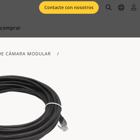
open searc
open l
ini
Contacte con nosotros
 comprar
DE CÁMARA MODULAR