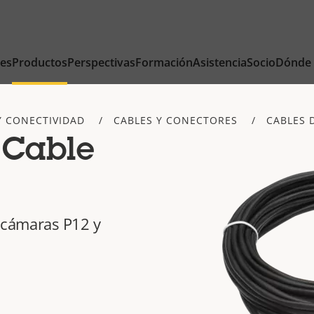
nes
Productos
Perspectivas
Formación
Asistencia
Socio
Dónde
Y CONECTIVIDAD
CABLES Y CONECTORES
CABLES 
 Cable
a cámaras P12 y