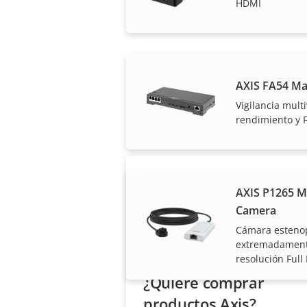
HDMI
AXIS FA54 Ma
Nuestros socios fiab
Vigilancia mult
rendimiento y 
AXIS P1265 M
Camera
Cámara estenop
extremadamente
resolución Full
¿Quiere comprar
productos Axis?