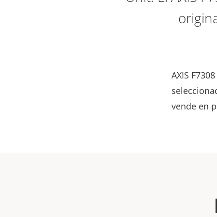
origin
AXIS F7308
seleccionad
vende en p