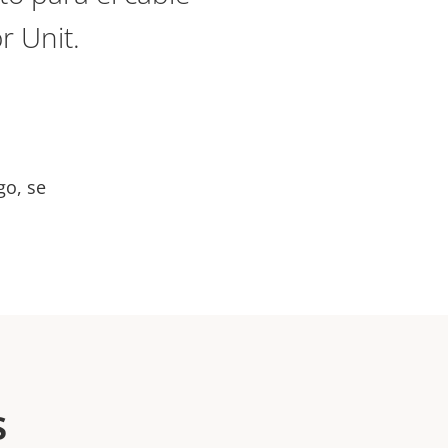
r Unit.
go, se
s