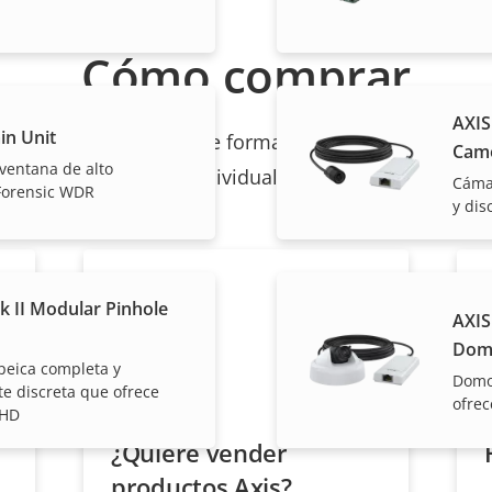
Cómo comprar
AXIS
in Unit
les venden e instalan de forma experta las soluciones
Cam
iventana de alto
individuales.
Cáma
Forensic WDR
y dis
k II Modular Pinhole
AXIS
Dom
eica completa y
Domo 
 discreta que ofrece
ofrec
 HD
¿Quiere vender
productos Axis?