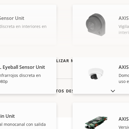
Sensor Unit
AXIS
discreta en interiores en
Vigil
inter
VISUALIZAR MÁS
 Eyeball Sensor Unit
AXIS
nfrarrojos discreta en
Domo 
080p
uso e
MOSTRAR PRODUCTOS DESCATALOGADOS
in Unit
AXIS
al monocanal con salida
Vers