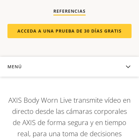
REFERENCIAS
ACCEDA A UNA PRUEBA DE 30 DÍAS GRATIS
MENÚ
DESCRIPCIÓN
AXIS Body Worn Live transmite vídeo en
directo desde las cámaras corporales
de AXIS de forma segura y en tiempo
real, para una toma de decisiones