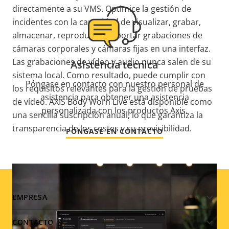
directamente a su VMS. Optimice la gestión
de
incidentes
con la capacidad de visualizar,
grabar,
almacenar, reproducir y exportar grabaciones de
cámaras corporales y cámaras fijas
en una interfaz
.
Las grabaciones de vídeo y audio nunca salen de su
Asistencia técnica
sistema local. Como resultado, puede cumplir con
Póngase en contacto con nuestro personal de
los requisitos relevantes para la gestión de pruebas
asistencia para obtener una asistencia
de vídeo.
AXIS Body Worn Live está disponible como
personalizada con los productos Axis.
una sencilla suscripción anual, lo que
garantiza la
transparencia de los costes y
su previsibilidad
.
PÓNGASE EN CONTACTO
Footer
EMPRESA
menu
CONTACTO