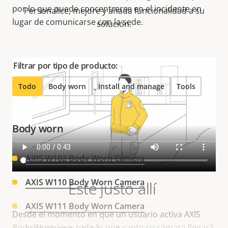
por lo que puede concentrarse en el incidente en
Personalice, mejore y añada funcionalidad a su
lugar de comunicarse con la sede.
solución.
Filtrar por tipo de producto:
Todo
Body worn
Install and manage
Tools
Body worn
AXIS W102 Body Worn Camera
AXIS W110 Body Worn Camera
Esté justo allí
AXIS W111 Body Worn Camera
Desde el momento en que un usuario activa AXIS
Body Worn Live, todo lo que capte su cámara llegará