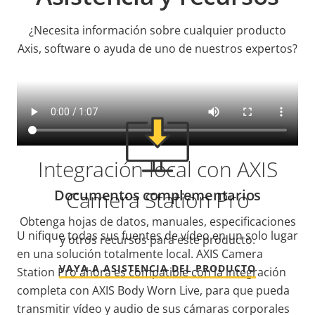
¿Necesita información sobre cualquier producto
Axis, software o ayuda de uno de nuestros expertos?
Integración local con AXIS
Camera Station Pro
Documentos complementarios
Obtenga hojas de datos, manuales, especificaciones
U
nifique todas sus fuentes de vídeo en un solo lugar
y otros recursos para este producto.
en una solución totalmente local
. AXIS Camera
VAYA A ASISTENCIA DEL PRODUCTO
Station Pro ahora es compatible con la integración
completa con AXIS Body Worn Live, para que pueda
transmitir vídeo y audio de sus cámaras corporales