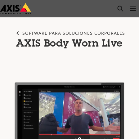
Saltar
open s
Op
Clo
al
contenido
principal
SOFTWARE PARA SOLUCIONES CORPORALES
AXIS Body Worn Live