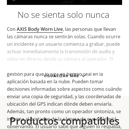
No se sienta solo nunca
Con
AXIS Body Worn Live
, las personas que llevan
las cámaras nunca se sentirán solas. Cuando ocurre
un incidente y un usuario comienza a grabar, puede
activar inmediatamente la transmisión de audio y
vídeo en directo desde su cámara al operador. El
operador recibe una notificación en su sistema de
gestión para que lo siga en tiempo real en la
VISUALIZAR MÁS
aplicación basada en la nube. Pueden tomar
decisiones informadas sobre aspectos como cuándo
enviar una copia de seguridad, y las coordenadas de
ubicación del GPS indican dónde deben enviarla.
Además, tan pronto como un operador sintoniza, se
Productos compatibles
informa al portador de la cámara de que se le está
observando. El usuario sabe que alguien lo respalda,