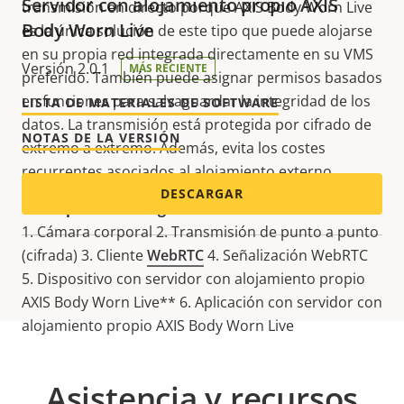
Servidor con alojamiento propio AXIS
transmisión en directo porque AXIS Body Worn Live
Body Worn Live
es la única solución de este tipo que puede alojarse
en su propia red integrada directamente en su VMS
Versión 2.0.1
MÁS RECIENTE
preferido. También puede asignar permisos basados
en funciones para salvaguardar la integridad de los
LISTA DE MATERIALES DE SOFTWARE
datos. La transmisión está protegida por cifrado de
NOTAS DE LA VERSIÓN
extremo a extremo. Además, evita los costes
recurrentes asociados al alojamiento externo.
DESCARGAR
Descripción de imagen
1. Cámara corporal 2. Transmisión de punto a punto
(cifrada) 3. Cliente
WebRTC
4. Señalización WebRTC
5. Dispositivo con servidor con alojamiento propio
AXIS Body Worn Live** 6. Aplicación con servidor con
alojamiento propio AXIS Body Worn Live
Asistencia y recursos