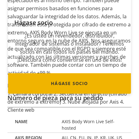
espectadores al mismo tiempo. También puede
asignar permisos basados en funciones para
salvaguardar la integridad de los datos. Además, la
Hágase socio
transmisión está protegida por cifrado de extremo a
extremo. AXIS Body Worn Live se ejecuta en un
¿Es usted un revendedor, distribuidor,
entorno seguro en la nube de AXIS. Nos aseguramos
integrador de sistemas o instalador? Tenemos
de que sea compatible con el RGPD y siempre esté
socios en casi todos los países del mundo.
actualizado con las últimas versiones y parches de
¡Descubra cómo convertirse en uno de ellos!
software. También puede contar con un tiempo de
actividad de +99 %.
HÁGASE SOCIO
Descripción de imagen
1. Cámara corporal 2. Secuencia en directo (cifrado
Número de pieza para su pedido
de extremo a extremo) 3. Nube alojada por Axis 4.
Cliente web
AXIS Body Worn Live Self-
hosted
AU, CN, EU, IN, JP, KR, UK, US