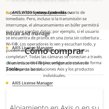
AXIS W120 Body Worn Camera
a los operadores, quienes pueden comenzar a
supervisar la escena y ayudar al usuario de
AXIS W800 System Controller
VISUALIZAR MÁS
inmediato. Pero, incluso si la transmisión se
interrumpe, el almacenamiento en búfer permitirá
que no se pierdan datos; por ejemplo, si el usuario
Install and manage
se encuentra de pronto en una zona sin cobertura
Wi-Fi
®
. Los operadores lo ven y escuchan todo, y
AXIS License Manager
Cómo comprar
pueden acceder a los datos durante 24 horas
completas*. Todas las cámaras se conectan a través
Nuestros socios fiables venden e instalan de forma
de un enlace Wi-Fi
®
preconfigurado con solo
Tools
experta las soluciones Axis y los productos
presionar un botón.
individuales.
AXIS License Manager
Alojamiento en Axis o en su