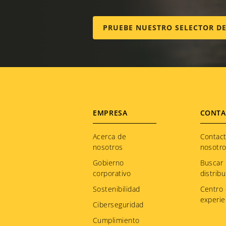
PRUEBE NUESTRO SELECTOR D
Footer
EMPRESA
CONTA
menu
Acerca de
Contac
nosotros
nosotr
Gobierno
Buscar
corporativo
distribu
Sostenibilidad
Centro
experie
Ciberseguridad
Cumplimiento