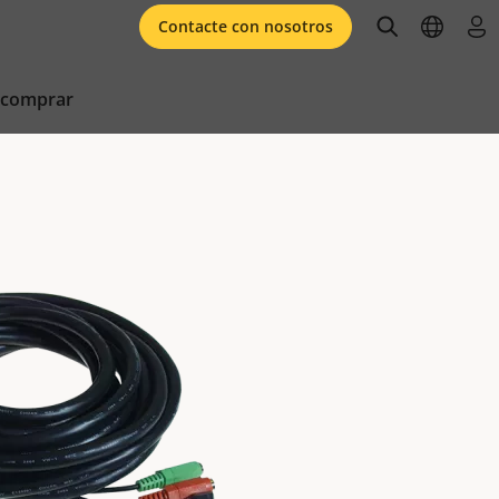
open searc
open l
ini
Contacte con nosotros
 comprar