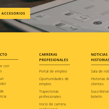
E ACCESORIOS
CTO
CARRERAS
NOTICIAS 
PROFESIONALES
HISTORIA
te con
os
Portal de empleo
Sala de not
 un
Oportunidades de
Historias d
idor
empleo
clientes
 de
Trayectorias
Suscribirse
ncia
profesionales
boletín
Inicio de carrera