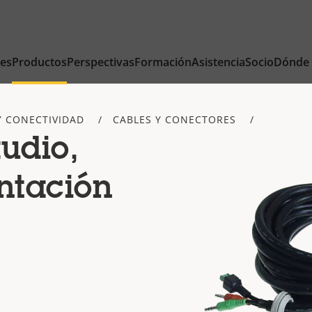
nes
Productos
Perspectivas
Formación
Asistencia
Socio
Dónde
Y CONECTIVIDAD
CABLES Y CONECTORES
udio,
ntación