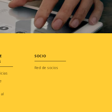
E
SOCIO
S
Red de socios
icias
e
 al