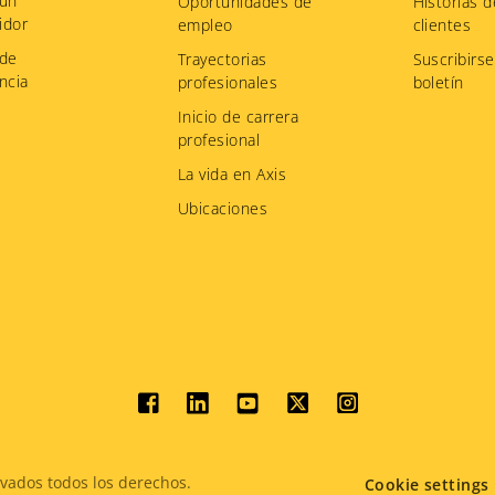
 un
Oportunidades de
Historias d
idor
empleo
clientes
 de
Trayectorias
Suscribirse
ncia
profesionales
boletín
Inicio de carrera
profesional
La vida en Axis
Ubicaciones
Social
menu
vados todos los derechos.
Cookie settings