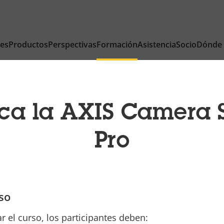
nes
Productos
Perspectivas
Formación
Asistencia
Socio
Dónde
ca la AXIS Camera S
Pro
so
 el curso, los participantes deben: