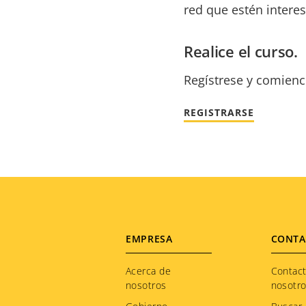
red que estén intere
Realice el curso.
Regístrese y comienc
REGISTRARSE
Footer
EMPRESA
CONTA
menu
Acerca de
Contac
nosotros
nosotr