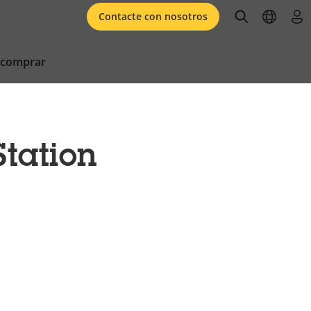
open searc
open l
ini
Contacte con nosotros
 comprar
tation