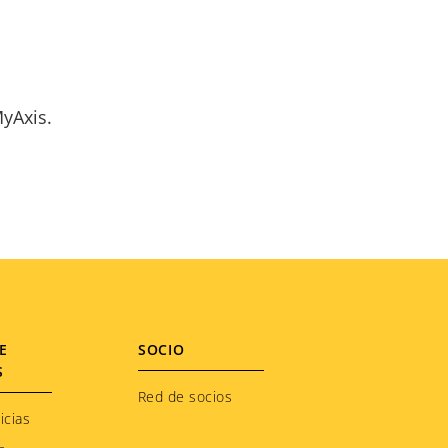
yAxis.
E
SOCIO
S
Red de socios
icias