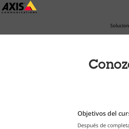
Saltar
al
contenido
Solucio
principal
Conoz
Objetivos del cur
Después de completar