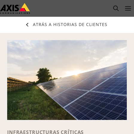
Saltar
open s
Op
Clo
al
contenido
ATRÁS A HISTORIAS DE CLIENTES
principal
INFRAESTRUCTURAS CRÍTICAS