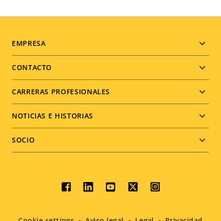
Footer
EMPRESA
menu
CONTACTO
CARRERAS PROFESIONALES
NOTICIAS E HISTORIAS
SOCIO
Social
menu
Cookie settings
Aviso legal
Legal
Privacidad