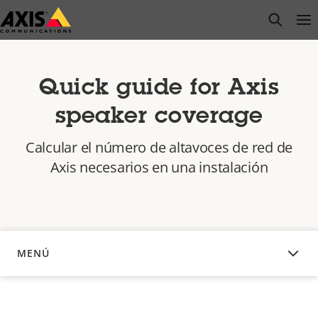
Saltar
open s
Op
Clo
al
contenido
principal
Quick guide for Axis
speaker coverage
Calcular el número de altavoces de red de
Axis necesarios en una instalación
MENÚ
DESCRIPCIÓN