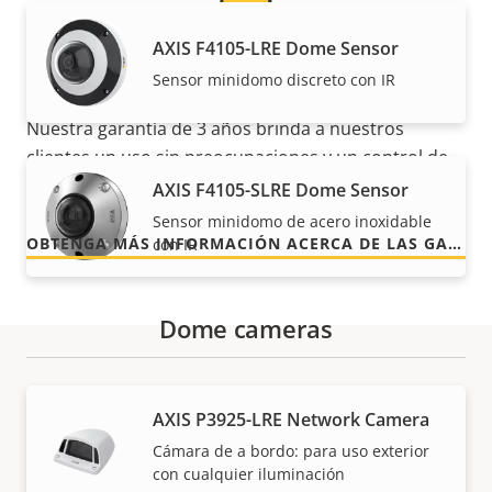
AXIS F4105-LRE Dome Sensor
Para mayor tranquilidad
Sensor minidomo discreto con IR
Nuestra garantía de 3 años brinda a nuestros
clientes un uso sin preocupaciones y un control de
los costes.
AXIS F4105-SLRE Dome Sensor
Sensor minidomo de acero inoxidable
OBTENGA MÁS INFORMACIÓN ACERCA DE LAS GARANTÍAS DE AXIS
con IR
Dome cameras
Referencias
AXIS P3925-LRE Network Camera
Cámara de a bordo: para uso exterior
con cualquier iluminación