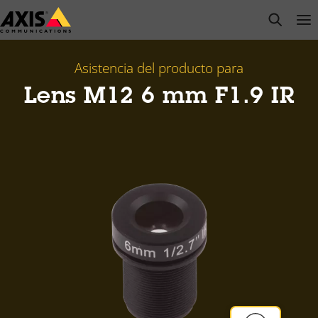
Saltar
open s
Op
Clo
al
contenido
principal
Asistencia del producto para
Lens M12 6 mm F1.9 IR