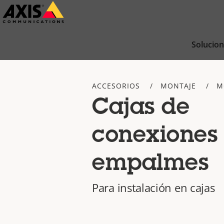
Saltar
al
contenido
Solucio
principal
ACCESORIOS
MONTAJE
M
Cajas de
conexiones
empalmes
Para instalación en cajas