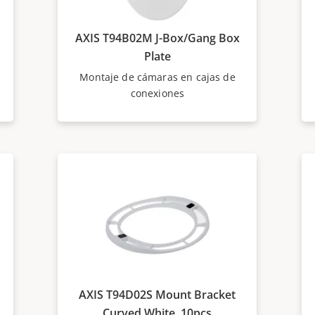
AXIS T94B02M J-Box/Gang Box
Plate
Montaje de cámaras en cajas de
conexiones
AXIS T94D02S Mount Bracket
Curved White, 10pcs