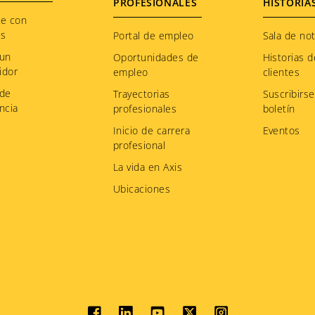
PROFESIONALES
HISTORIA
te con
os
Portal de empleo
Sala de not
 un
Oportunidades de
Historias d
idor
empleo
clientes
 de
Trayectorias
Suscribirse
ncia
profesionales
boletín
Inicio de carrera
Eventos
profesional
La vida en Axis
Ubicaciones