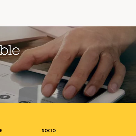
ble
E
SOCIO