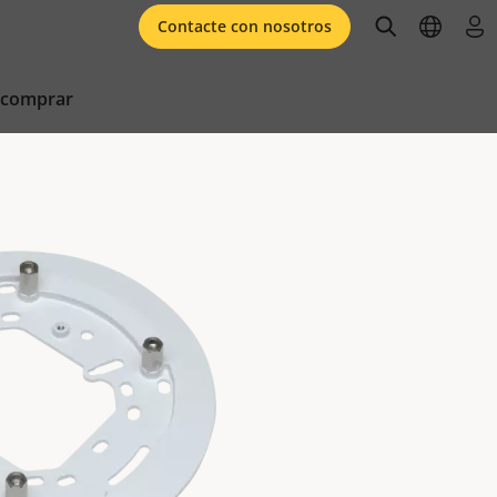
open searc
open l
ini
Contacte con nosotros
 comprar