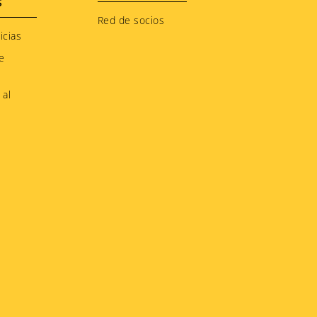
S
Red de socios
icias
e
 al