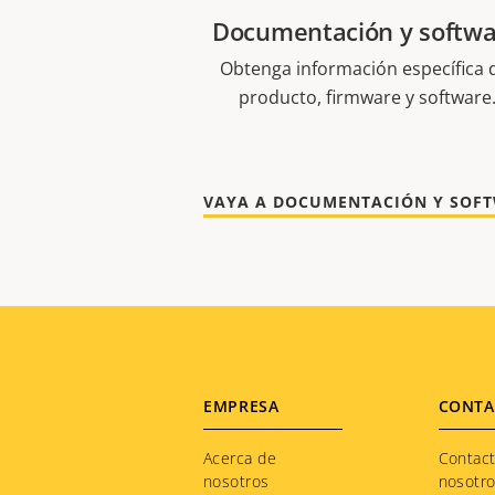
Documentación y softw
Obtenga información específica 
producto, firmware y software
Footer
EMPRESA
CONTA
menu
Acerca de
Contac
nosotros
nosotr