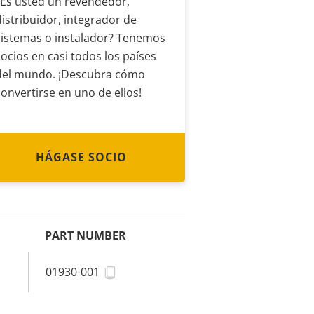
¿Es usted un revendedor,
distribuidor, integrador de
sistemas o instalador? Tenemos
socios en casi todos los países
del mundo. ¡Descubra cómo
convertirse en uno de ellos!
HÁGASE SOCIO
PART NUMBER
01930-001