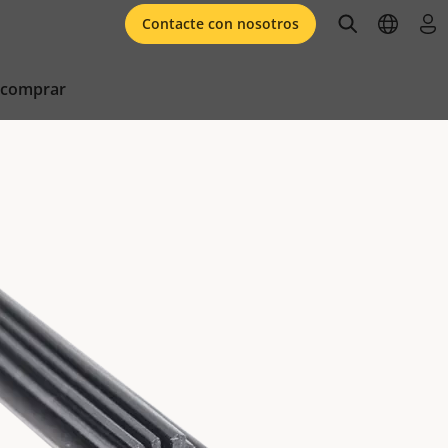
open searc
open l
ini
Contacte con nosotros
 comprar