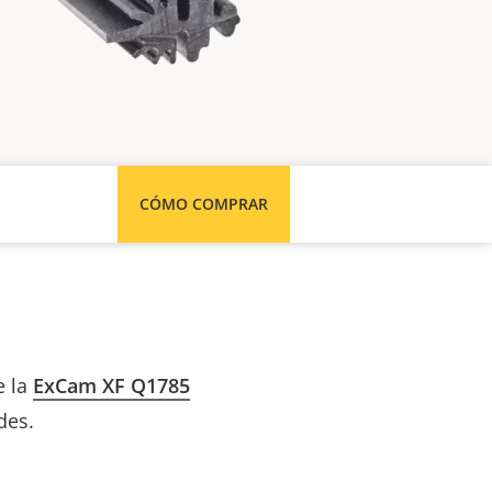
CÓMO COMPRAR
e la
ExCam XF Q1785
des.