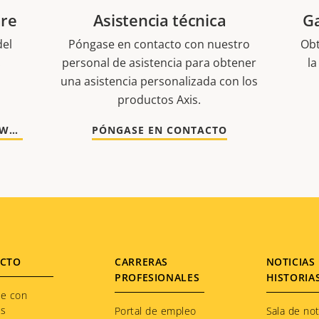
are
Asistencia técnica
Ga
del
Póngase en contacto con nuestro
Obt
.
personal de asistencia para obtener
la
una asistencia personalizada con los
productos Axis.
VAYA A DOCUMENTACIÓN Y SOFTWARE
PÓNGASE EN CONTACTO
CTO
CARRERAS
NOTICIAS 
PROFESIONALES
HISTORIA
te con
os
Portal de empleo
Sala de not