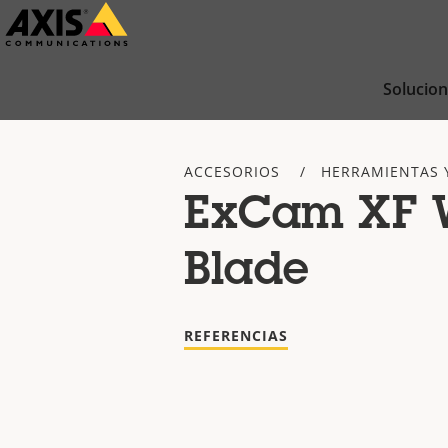
Saltar
al
contenido
Solucio
principal
ACCESORIOS
HERRAMIENTAS 
ExCam XF 
Blade
REFERENCIAS