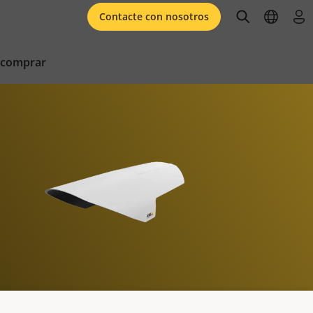
open searc
open l
ini
Contacte con nosotros
 comprar