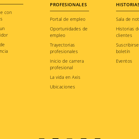
PROFESIONALES
HISTORIA
te con
os
Portal de empleo
Sala de not
 un
Oportunidades de
Historias d
idor
empleo
clientes
 de
Trayectorias
Suscribirse
ncia
profesionales
boletín
Inicio de carrera
Eventos
profesional
La vida en Axis
Ubicaciones