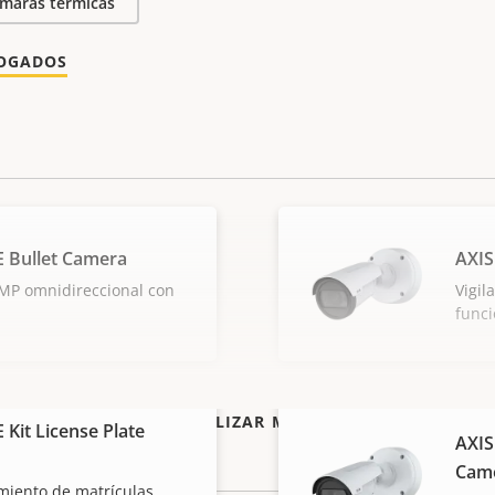
maras térmicas
LOGADOS
E Bullet Camera
AXIS
 MP omnidireccional con
Vigil
func
VISUALIZAR MÁS
 Kit License Plate
AXIS
Cam
imiento de matrículas