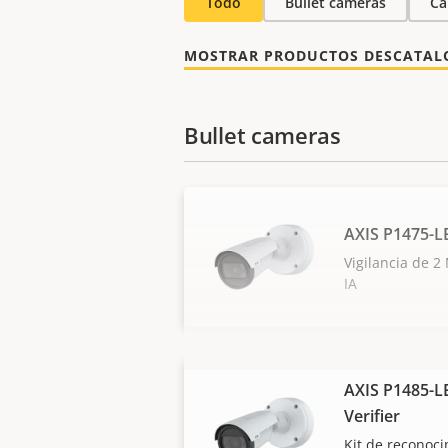
Todo
Bullet cameras
Cá
MOSTRAR PRODUCTOS DESCATA
Bullet cameras
AXIS P1475-L
Vigilancia de 2
IA
AXIS P1485-LE
Verifier
Kit de reconoc