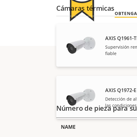
Cámaras térmicas
OBTENGA
AXIS Q1961-T
Supervisión re
fiable
AXIS Q1972-E
Detección de al
las condiciones
Número de pieza para su
NAME