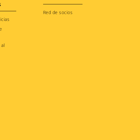
S
Red de socios
icias
e
 al