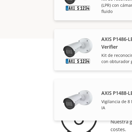
(LPR) con cámar
fluido
AXIS P1486-LE
Verifier
Kit de reconoc
con obturador g
AXIS P1488-L
Para
Vigilancia de 8
IA
Nuestra g
costes.