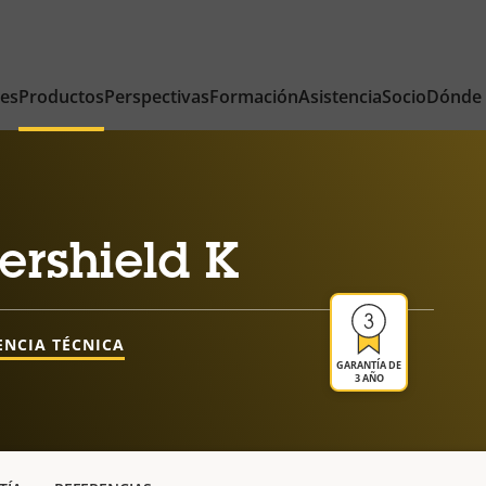
nes
Productos
Perspectivas
Formación
Asistencia
Socio
Dónde
ershield K
ENCIA TÉCNICA
GARANTÍA DE
3 AÑO