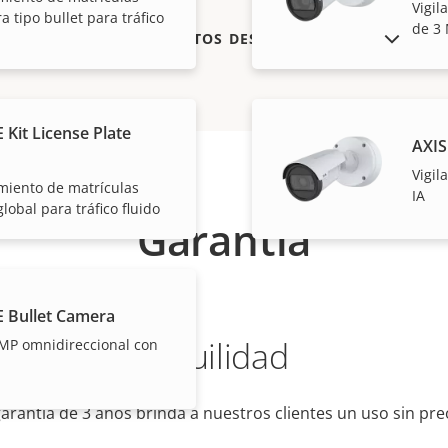
Vigil
a tipo bullet para tráfico
de 3 
MOSTRAR PRODUCTOS DESCATALOGADOS
 Kit License Plate
AXIS
Vigil
imiento de matrículas
IA
lobal para tráfico fluido
Garantía
E Bullet Camera
 mayor tranquilidad
 MP omnidireccional con
arantía de 3 años brinda a nuestros clientes un uso sin pr