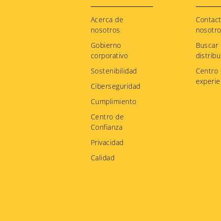
Footer
menu
Acerca de
Contac
nosotros
nosotr
Gobierno
Buscar
corporativo
distribu
Sostenibilidad
Centro
experie
Ciberseguridad
Cumplimiento
Centro de
Confianza
Privacidad
Calidad