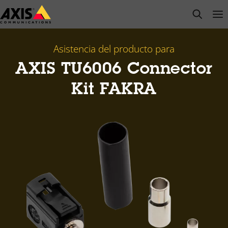
Saltar
open s
Op
Clo
al
contenido
principal
Asistencia del producto para
AXIS TU6006 Connector
Kit FAKRA