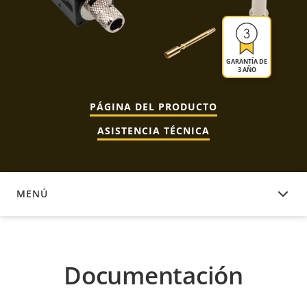
GARANTÍA DE
3 AÑO
PÁGINA DEL PRODUCTO
ASISTENCIA TÉCNICA
MENÚ
DOCUMENTACIÓN
Documentación