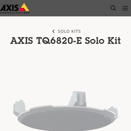
Saltar
open s
Op
Clo
al
contenido
principal
SOLO KITS
AXIS TQ6820-E Solo Kit