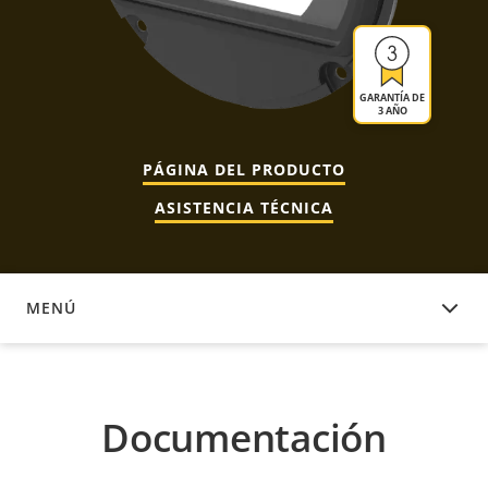
GARANTÍA DE
3 AÑO
PÁGINA DEL PRODUCTO
ASISTENCIA TÉCNICA
MENÚ
DOCUMENTACIÓN
Documentación