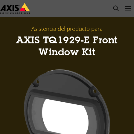
Saltar
open s
Op
Clo
al
contenido
principal
Asistencia del producto para
AXIS TQ1929-E Front
Window Kit