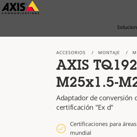
Saltar
al
contenido
Solucio
principal
ACCESORIOS
MONTAJE
M
AXIS TQ192
M25x1.5-M2
Adaptador de conversión 
certificación "Ex d"
Certificaciones para áreas
mundial