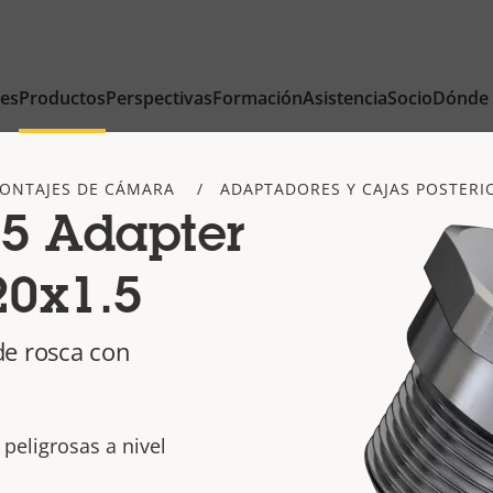
nes
Productos
Perspectivas
Formación
Asistencia
Socio
Dónde
ONTAJES DE CÁMARA
ADAPTADORES Y CAJAS POSTERI
5 Adapter
0x1.5
de rosca con
 peligrosas a nivel