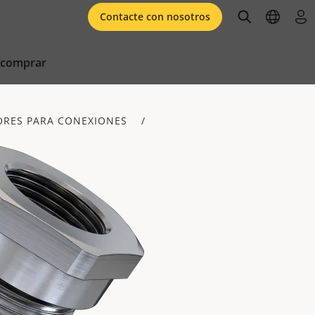
open searc
open l
ini
Contacte con nosotros
 comprar
ORES PARA CONEXIONES