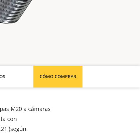
SOS
CÓMO COMPRAR
topas M20 a cámaras
nta con
1,21 (según