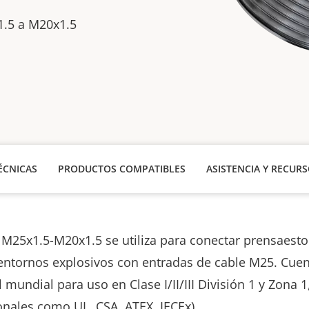
1.5 a M20x1.5
ÉCNICAS
PRODUCTOS COMPATIBLES
ASISTENCIA Y RECUR
 M25x1.5-M20x1.5 se utiliza para conectar prensaes
entornos explosivos con entradas de cable M25. Cue
l mundial para uso en Clase I/II/III División 1 y Zona 
onales como UL, CSA, ATEX, IECEx).