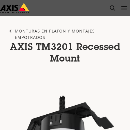
Saltar
open s
Op
Clo
al
contenido
principal
MONTURAS EN PLAFÓN Y MONTAJES
EMPOTRADOS
AXIS TM3201 Recessed
Mount