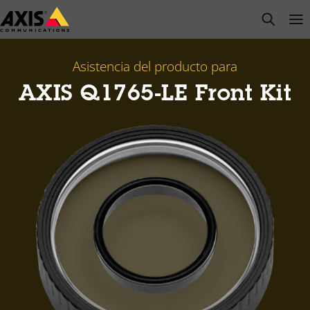
Saltar
open s
Op
Clo
al
contenido
principal
Asistencia del producto para
AXIS Q1765-LE Front Kit