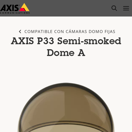
Saltar
open s
Op
Clo
al
contenido
principal
COMPATIBLE CON CÁMARAS DOMO FIJAS
AXIS P33 Semi-smoked
Dome A