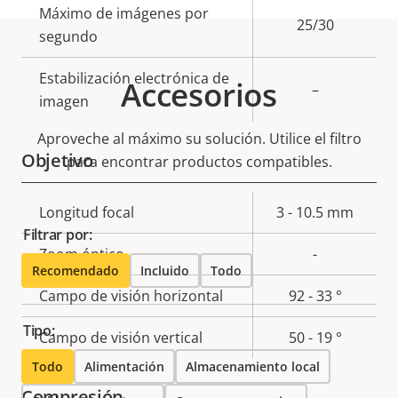
Máximo de imágenes por
propiedad
propiedad
25/30
segundo
Estabilización electrónica de
Accesorios
–
imagen
Aproveche al máximo su solución. Utilice el filtro
Objetivo
para encontrar productos compatibles.
Descripción
Longitud focal
Valor de
3 - 10.5 mm
Filtrar por:
de
la
Zoom óptico
-
propiedad
propiedad
Recomendado
Incluido
Todo
Campo de visión horizontal
92 - 33 °
Tipo:
Campo de visión vertical
50 - 19 °
Todo
Alimentación
Almacenamiento local
Compresión