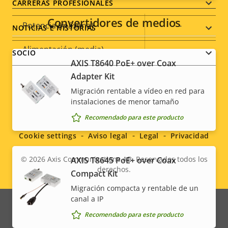
CARRERAS PROFESIONALES
Convertidores de medios
Descripción
Potencia (máxima)
Valor de
-
NOTICIAS E HISTORIAS
de
la
Alimentación (media)
-
propiedad
propiedad
SOCIO
AXIS T8640 PoE+ over Coax
Adapter Kit
Migración rentable a vídeo en red para
instalaciones de menor tamaño
Social
Recomendado para este producto
menu
Cookie settings
Aviso legal
Legal
Privacidad
© 2026
Axis Communications AB. Reservados todos los
AXIS T8645 PoE+ over Coax
derechos.
Legal
Compact Kit
Migración compacta y rentable de un
menu
canal a IP
Recomendado para este producto