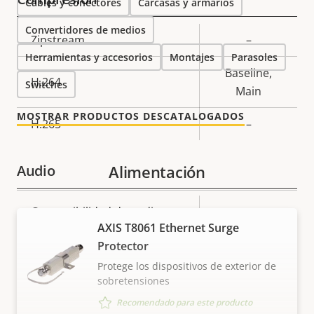
Cables y conectores
Carcasas y armarios
Convertidores de medios
Descripción
Zipstream
Valor de
–
Herramientas y accesorios
de
la
Montajes
Parasoles
Baseline,
propiedad
propiedad
H.264
Switches
Main
MOSTRAR PRODUCTOS DESCATALOGADOS
H.265
–
Audio
Alimentación
Descripción
Compatibilidad de audio
Valor de
–
AXIS T8061 Ethernet Surge
de
la
Red
Protector
propiedad
propiedad
Protege los dispositivos de exterior de
sobretensiones
Descripción
Clase de PoE
Valor de
3
Recomendado para este producto
de
la