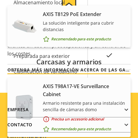
Almacenamiento local
Sí
(ranura para tarjeta de
AXIS T8129 PoE Extender
memoria)
Para mayor tranquilidad
La solución inteligente para cubrir
distancias
Temperatura de
-30 to 50 °C
Nuestra garantía de 3 años brinda a nuestros
Recomendado para este producto
funcionamiento
clientes un uso sin preocupaciones y un control de
los costes.
Sí
Preparada para exterior
Carcasas y armarios
OBTENGA MÁS INFORMACIÓN ACERCA DE LAS GARANTÍAS DE AXIS
Clasificación de vandalismo
-
Clasificación IP
IP66
AXIS T98A17-VE Surveillance
Cabinet
Diseñado para repintar
–
Armario resistente para una instalación
Footer
sencilla de cámaras domo
EMPRESA
Sostenibilidad
-
Precisa un accesorio adicional
menu
CONTACTO
Recomendado para este producto
Alimentación