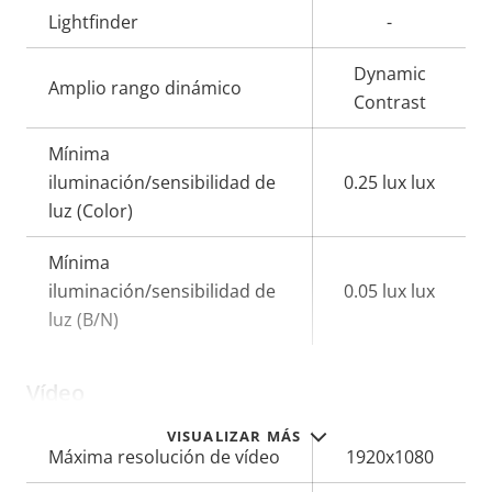
Lightfinder
-
Dynamic
Amplio rango dinámico
Contrast
Mínima
iluminación/sensibilidad de
0.25 lux lux
luz (Color)
Mínima
iluminación/sensibilidad de
0.05 lux lux
luz (B/N)
Vídeo
VISUALIZAR MÁS
Descripción
Máxima resolución de vídeo
Valor de
1920x1080
de
la