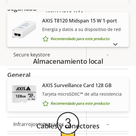
propiedad
propiedad
Seguridad
VISUALIZAR MÁS
AXIS T8120 Midspan 15 W 1-port
Descripción
Sistema operativo firmado
Valor de
–
Energía y datos a su dispositivo de red
de
la
Recomendado para este producto
Arranque seguro
–
propiedad
propiedad
MOSTRAR PRODUCTOS DESCATALOGADOS
Secure keystore
-
Almacenamiento local
General
AXIS Surveillance Card 128 GB
Garantía
Descripción
Valor de
Sí
Enfoque remoto
Tarjeta microSDXC™ de alta resistencia
de
la
Recomendado para este producto
propiedad
propiedad
Sí
Zoom remoto
Infrarrojos integrados
–
Cables y conectores