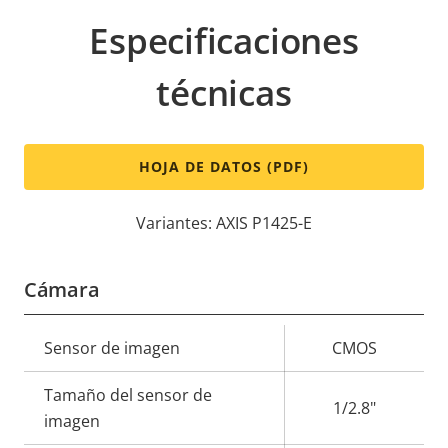
Especificaciones
técnicas
HOJA DE DATOS (PDF)
Variantes: AXIS P1425-E
Cámara
Descripción
Sensor de imagen
Valor de
CMOS
de
la
Tamaño del sensor de
propiedad
propiedad
1/2.8"
imagen