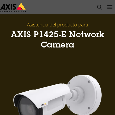
Saltar
open s
Op
Clo
al
contenido
principal
Asistencia del producto para
AXIS P1425-E Network
Camera