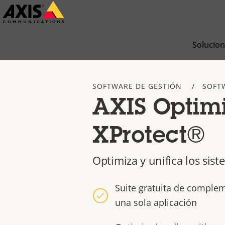
Saltar
al
contenido
Solucio
principal
SOFTWARE DE GESTIÓN
SOFT
AXIS Optimi
XProtect®
Optimiza y unifica los sist
Suite gratuita de comple
una sola aplicación