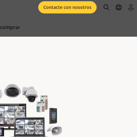
open searc
open l
ini
Contacte con nosotros
 comprar