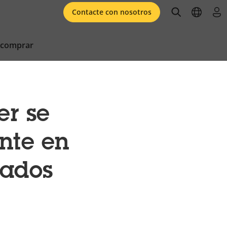
open searc
open l
ini
Contacte con nosotros
 comprar
er se
nte en
nados