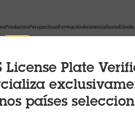
nes
Productos
Perspectivas
Formación
Asistencia
Socio
Dónde
 License Plate Verifi
cializa exclusivame
nos países seleccio