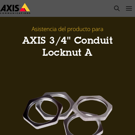
Saltar
open s
Op
Clo
al
contenido
principal
Asistencia del producto para
AXIS 3/4" Conduit
Locknut A