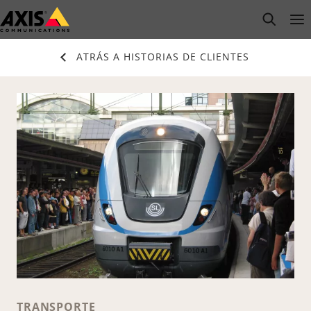
Saltar
open s
Op
Clo
al
contenido
ATRÁS A HISTORIAS DE CLIENTES
principal
TRANSPORTE