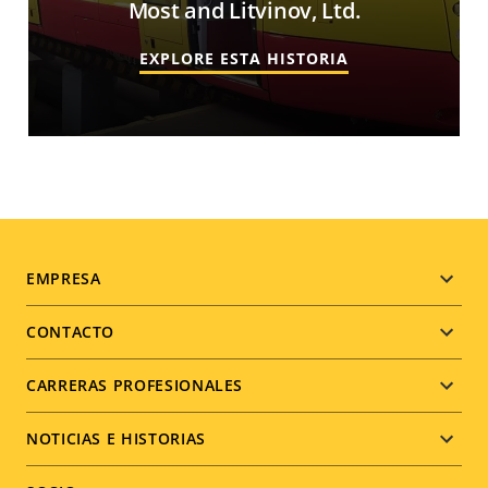
Most and Litvinov, Ltd.
EXPLORE ESTA HISTORIA
Footer
EMPRESA
menu
CONTACTO
CARRERAS PROFESIONALES
NOTICIAS E HISTORIAS