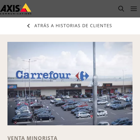
Saltar
open s
Op
Clo
al
contenido
ATRÁS A HISTORIAS DE CLIENTES
principal
VENTA MINORISTA