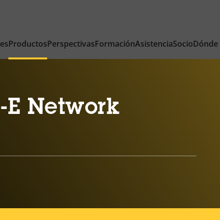
nes
Productos
Perspectivas
Formación
Asistencia
Socio
Dónde
-E Network