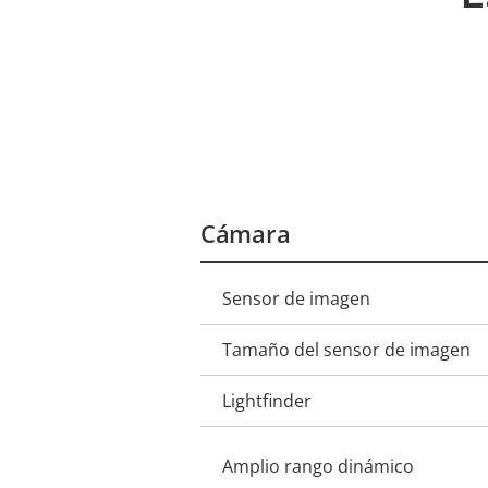
Cámara
Sensor de imagen
Descripción
Valor de
de
la
Tamaño del sensor de imagen
propiedad
propiedad
Lightfinder
Amplio rango dinámico