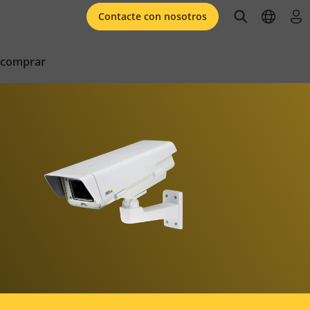
open searc
open l
ini
Contacte con nosotros
 comprar