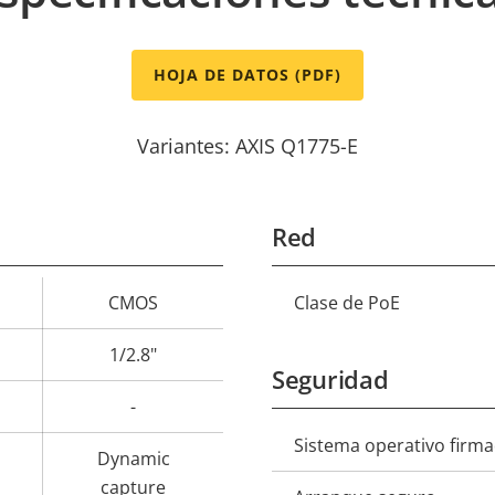
HOJA DE DATOS (PDF)
Variantes: AXIS Q1775-E
Red
CMOS
Clase de PoE
Descripción
Val
de
1/2.8"
Seguridad
propiedad
prop
-
Sistema operativo firm
Descripción
Val
Dynamic
de
capture