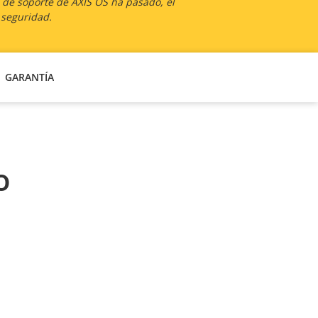
a de soporte de AXIS OS ha pasado, el
 seguridad.
GARANTÍA
o