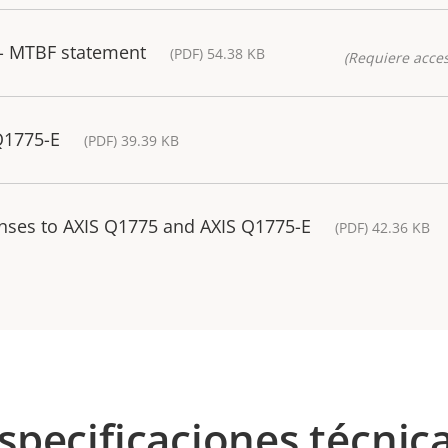
- MTBF statement
(PDF) 54.38 KB
(Requiere acces
Q1775-E
(PDF) 39.39 KB
enses to AXIS Q1775 and AXIS Q1775-E
(PDF) 42.36 KB
specificaciones técnic