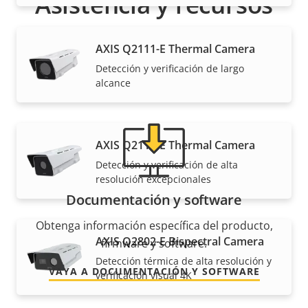
Asistencia y recursos
¿Necesita información sobre cualquier producto
AXIS Q2111-E Thermal Camera
Axis, software o ayuda de uno de nuestros expertos?
Detección y verificación de largo
alcance
AXIS Q2112-E Thermal Camera
Detección y verificación de alta
resolución excepcionales
Documentación y software
Obtenga información específica del producto,
AXIS Q2802-E Bispectral Camera
firmware y software.
Detección térmica de alta resolución y
VAYA A DOCUMENTACIÓN Y SOFTWARE
verificación visual 4K