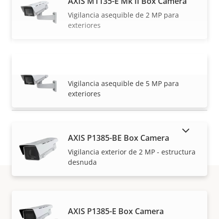
AXIS M1135-E Mk II Box Camera
Vigilancia asequible de 2 MP para
exteriores
AXIS M1137-E Mk II Box Camera
VISUALIZAR MÁS
Vigilancia asequible de 5 MP para
exteriores
MOSTRAR PRODUCTOS DESCATALOGADOS
AXIS P1385-BE Box Camera
Vigilancia exterior de 2 MP - estructura
desnuda
Cómo comprar
AXIS P1385-E Box Camera