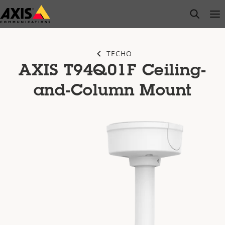
Saltar
open s
Op
Clo
al
contenido
principal
TECHO
AXIS T94Q01F Ceiling-
and-Column Mount