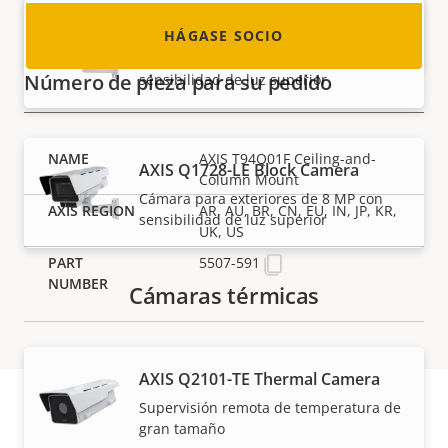
AXIS Q1726-LE Block Camera
HÁGASE SOCIO
Cámara para exteriores de 4 MP con
Número de pieza para su pedido
sensibilidad de luz superior
AXIS T94Q01F Ceiling-and-
AXIS Q1728-LE Block Camera
Column Mount
Cámara para exteriores de 8 MP con
AR, AU, BR, CN, EU, IN, JP, KR,
sensibilidad de luz superior
UK, US
5507-591
Cámaras térmicas
AXIS Q2101-TE Thermal Camera
Supervisión remota de temperatura de
gran tamaño