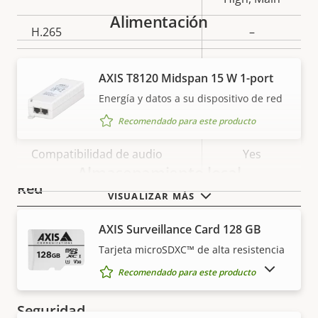
Alimentación
H.265
–
AV1
–
AXIS T8120 Midspan 15 W 1-port
Energía y datos a su dispositivo de red
Audio
Recomendado para este producto
Descripción
Compatibilidad de audio
Valor de
Yes
Almacenamiento local
de
la
Red
propiedad
propiedad
VISUALIZAR MÁS
AXIS Surveillance Card 128 GB
Descripción
Clase de PoE
Valor de
3
de
la
Tarjeta microSDXC™ de alta resistencia
Inalámbrico
–
propiedad
propiedad
MOSTRAR PRODUCTOS DESCATALOGADOS
Recomendado para este producto
Seguridad