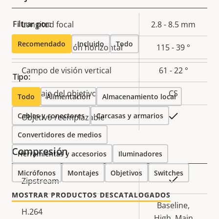
Filtrar por:
Descripción
Longitud focal
Valor de
2.8 - 8.5 mm
de
la
Recomendado
Incluido
Todo
Campo de visión horizontal
115 - 39 °
propiedad
propiedad
Campo de visión vertical
61 - 22 °
Tipo:
Montaje del objetivo
CS
Todo
Alimentación
Almacenamiento local
Cables y conectores
Carcasas y armarios
Sí
Objetivo reemplazable
Convertidores de medios
Compresión
Herramientas y accesorios
Iluminadores
Micrófonos
Montajes
Objetivos
Switches
Descripción
Valor de
Sí
Zipstream
de
la
MOSTRAR PRODUCTOS DESCATALOGADOS
propiedad
propiedad
Baseline,
H.264
High, Main