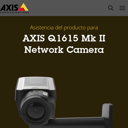
Saltar
open s
Op
Clo
al
contenido
principal
Asistencia del producto para
AXIS Q1615 Mk II
Network Camera