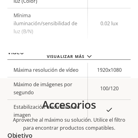
luz (Color)
Mínima
iluminación/sensibilidad de
0.02 lux
luz (B/N)
Vídeo
VISUALIZAR MÁS
Descripción
Máxima resolución de vídeo
Valor de
1920x1080
de
la
Máximo de imágenes por
propiedad
propiedad
100/120
segundo
Accesorios
Estabilización electrónica de
Sí
imagen
Aproveche al máximo su solución. Utilice el filtro
para encontrar productos compatibles.
Objetivo