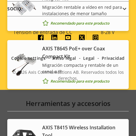
Descripción
Potencia (máxima)
Valor de
6.9 W
Migración rentable a vídeo en red para
SOCIO
de
la
instalaciones de menor tamaño
Alimentación (media)
4.3 W
propiedad
propiedad
Recomendado para este producto
Tensión de entrada de CC
8-28 V
Social
AXIS T8645 PoE+ over Coax
* Algunas especificaciones técnicas pueden variar
menu
Compact Kit
dependiendo de la opción de hardware que elija.
Cookie settings
Aviso legal
Legal
Privacidad
Migración compacta y rentable de un
canal a IP
© 2026
Axis Communications AB. Reservados todos los
derechos.
Legal
Recomendado para este producto
menu
Herramientas y accesorios
AXIS T8415 Wireless Installation
Tool