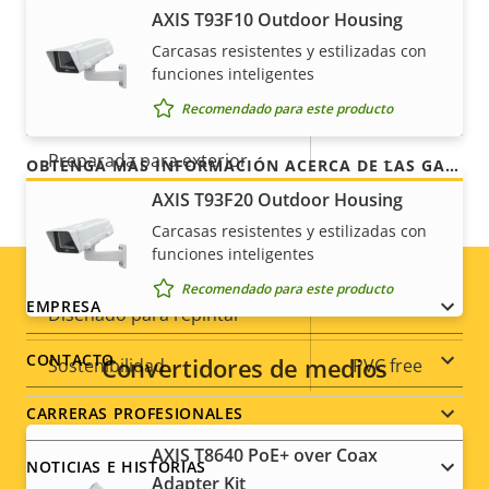
(ranura para tarjeta de
AXIS T93F10 Outdoor Housing
clientes años de uso sin preocupaciones y un
memoria)
control de los costes. Y no hay sorpresas ocultas en
Carcasas resistentes y estilizadas con
funciones inteligentes
la factura, lo que prometemos es exactamente lo
Temperatura de
0 to 55 °C
que recibe.
funcionamiento
Recomendado para este producto
Preparada para exterior
–
OBTENGA MÁS INFORMACIÓN ACERCA DE LAS GARANTÍAS DE AXIS
AXIS T93F20 Outdoor Housing
Clasificación de vandalismo
-
Carcasas resistentes y estilizadas con
funciones inteligentes
Clasificación IP
-
Recomendado para este producto
Footer
EMPRESA
Diseñado para repintar
–
menu
CONTACTO
Convertidores de medios
Sostenibilidad
PVC free
CARRERAS PROFESIONALES
Alimentación
AXIS T8640 PoE+ over Coax
NOTICIAS E HISTORIAS
Adapter Kit