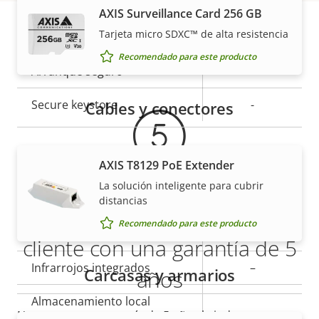
AXIS Surveillance Card 256 GB
Descripción
Valor de
Sí
Tarjeta micro SDXC™ de alta resistencia
Sistema operativo firmado
de
la
Garantía
Recomendado para este producto
propiedad
Arranque seguro
propiedad
–
Secure keystore
-
Cables y conectores
General
AXIS T8129 PoE Extender
La solución inteligente para cubrir
Descripción
Valor de
Sí
Enfoque remoto
distancias
Más tranquilidad para el
de
la
Recomendado para este producto
propiedad
propiedad
Sí
Zoom remoto
cliente con una garantía de 5
Infrarrojos integrados
–
Carcasas y armarios
años
Almacenamiento local
Nuestra nueva garantía de 5 años brinda a nuestros
Sí