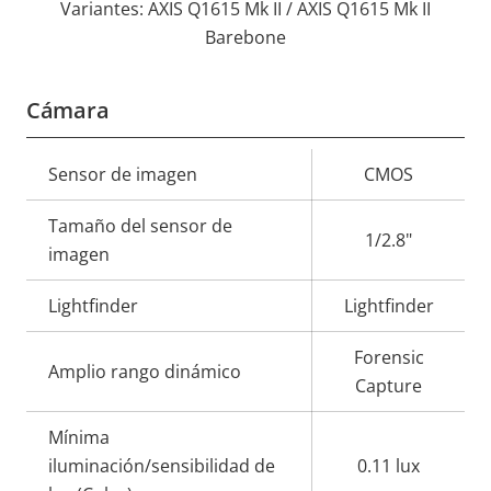
Variantes: AXIS Q1615 Mk II / AXIS Q1615 Mk II
Barebone
Cámara
Descripción
Sensor de imagen
Valor de
CMOS
de
la
Tamaño del sensor de
propiedad
propiedad
1/2.8"
imagen
Lightfinder
Lightfinder
Forensic
Amplio rango dinámico
Capture
Mínima
iluminación/sensibilidad de
0.11 lux