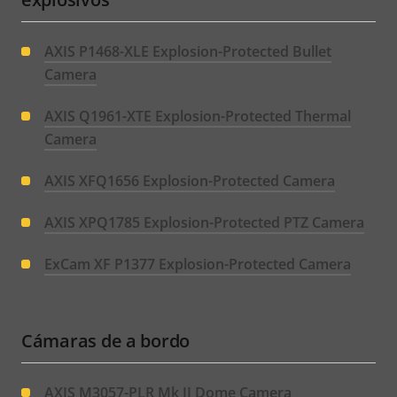
AXIS P1468-XLE Explosion-Protected Bullet
Camera
AXIS Q1961-XTE Explosion-Protected Thermal
Camera
AXIS XFQ1656 Explosion-Protected Camera
AXIS XPQ1785 Explosion-Protected PTZ Camera
ExCam XF P1377 Explosion-Protected Camera
Cámaras de a bordo
AXIS M3057-PLR Mk II Dome Camera