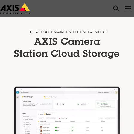
Saltar
open s
Op
Clo
al
contenido
principal
ALMACENAMIENTO EN LA NUBE
AXIS Camera
Station Cloud Storage