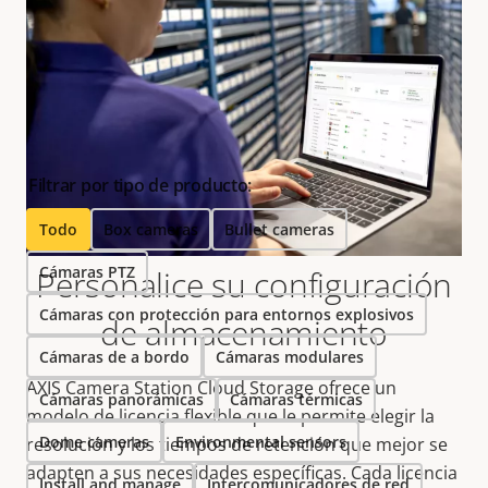
Productos compatibles
Personalice, mejore y añada funcionalidad a su
solución.
Filtrar por tipo de producto:
Todo
Box cameras
Bullet cameras
Cámaras PTZ
Personalice su configuración
Cámaras con protección para entornos explosivos
de almacenamiento
Cámaras de a bordo
Cámaras modulares
AXIS Camera Station Cloud Storage ofrece un
Cámaras panorámicas
Cámaras térmicas
modelo de licencia flexible que le permite elegir la
Dome cameras
Environmental sensors
resolución y los tiempos de retención que mejor se
adapten a sus necesidades específicas. Cada licencia
Install and manage
Intercomunicadores de red