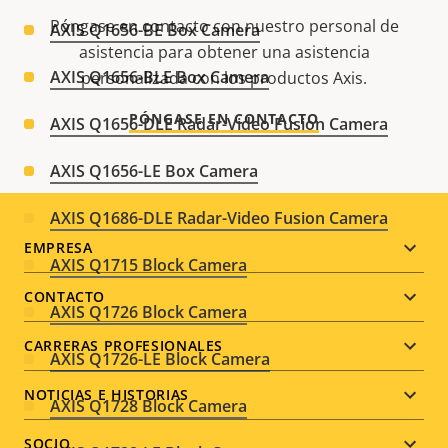
Póngase en contacto con nuestro personal de
AXIS Q1656-BE Box Camera
asistencia para obtener una asistencia
AXIS Q1656-BLE Box Camera
personalizada con los productos Axis.
PÓNGASE EN CONTACTO
AXIS Q1656-DLE Radar-Video Fusion Camera
AXIS Q1656-LE Box Camera
AXIS Q1686-DLE Radar-Video Fusion Camera
Footer
EMPRESA
AXIS Q1715 Block Camera
menu
CONTACTO
AXIS Q1726 Block Camera
CARRERAS PROFESIONALES
AXIS Q1726-LE Block Camera
NOTICIAS E HISTORIAS
AXIS Q1728 Block Camera
SOCIO