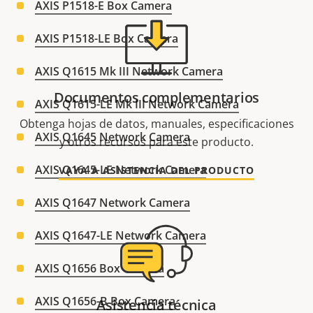
AXIS P1518-E Box Camera
AXIS P1518-LE Box Camera
AXIS Q1615 Mk III Network Camera
Documentos complementarios
AXIS Q1615-LE Mk III Network Camera
Obtenga hojas de datos, manuales, especificaciones
AXIS Q1645 Network Camera
y otros recursos para este producto.
AXIS Q1645-LE Network Camera
VAYA A ASISTENCIA DEL PRODUCTO
AXIS Q1647 Network Camera
AXIS Q1647-LE Network Camera
AXIS Q1656 Box Camera
AXIS Q1656-B Box Camera
Asistencia técnica