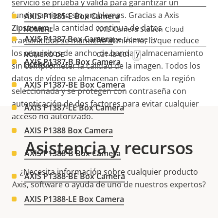
servicio se prueba y valida para garantizar un
funcionamiento sin problemas. Gracias a Axis
AXIS P1385-E Box Camera
Zipstream
, la cantidad continua de datos
AXIS Camera Station Cloud
AXIS P1387 Box Camera
Storage License 1y
transmitidos se mantiene al mínimo, lo que reduce
los requisitos de ancho de banda y almacenamiento
03148-001
AXIS P1387-B Box Camera
sin comprometer la calidad de la imagen. Todos los
datos de vídeo se almacenan cifrados en la región
AXIS P1387-BE Box Camera
seleccionada y se protegen con contraseña con
autenticación de dos factores para evitar cualquier
AXIS P1387-LE Box Camera
acceso no autorizado.
AXIS P1388 Box Camera
Asistencia y recursos
AXIS P1388-B Box Camera
¿Necesita información sobre cualquier producto
AXIS P1388-BE Box Camera
Axis, software o ayuda de uno de nuestros expertos?
AXIS P1388-LE Box Camera