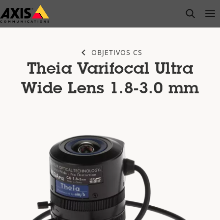
Saltar
open s
Op
Clo
al
contenido
principal
OBJETIVOS CS
Theia Varifocal Ultra
Wide Lens 1.8-3.0 mm