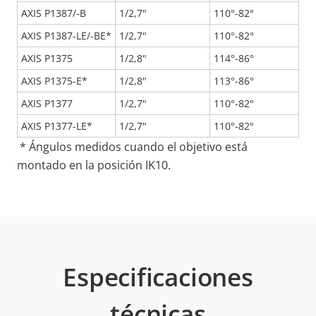
AXIS P1387/-B
1/2,7"
110°-82°
AXIS P1387-LE/-BE*
1/2,7"
110°-82°
AXIS P1375
1/2,8"
114°-86°
AXIS P1375-E*
1/2,8"
113°-86°
AXIS P1377
1/2,7"
110°-82°
AXIS P1377-LE*
1/2,7"
110°-82°
* Ángulos medidos cuando el objetivo está
montado en la posición IK10.
Especificaciones
técnicas