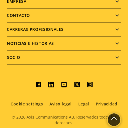
Footer
EMPRESA
menu
CONTACTO
CARRERAS PROFESIONALES
NOTICIAS E HISTORIAS
SOCIO
Social
menu
Cookie settings
Aviso legal
Legal
Privacidad
© 2026
Axis Communications AB. Reservados todos los
derechos.
Legal