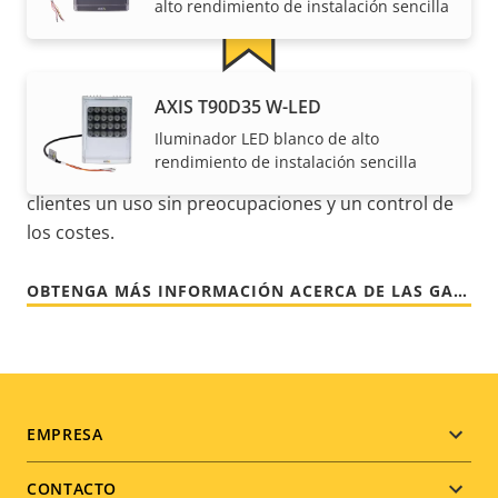
alto rendimiento de instalación sencilla
AXIS T90D35 W-LED
Para mayor tranquilidad
Iluminador LED blanco de alto
rendimiento de instalación sencilla
Nuestra garantía de 3 años brinda a nuestros
clientes un uso sin preocupaciones y un control de
los costes.
OBTENGA MÁS INFORMACIÓN ACERCA DE LAS GARANTÍAS DE AXIS
Footer
EMPRESA
menu
CONTACTO