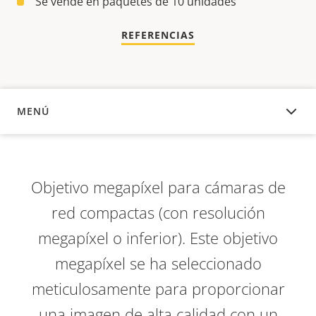
Se vende en paquetes de 10 unidades
REFERENCIAS
MENÚ
DESCRIPCIÓN
Objetivo megapíxel para cámaras de
red compactas (con resolución
megapíxel o inferior). Este objetivo
megapíxel se ha seleccionado
meticulosamente para proporcionar
una imagen de alta calidad con un