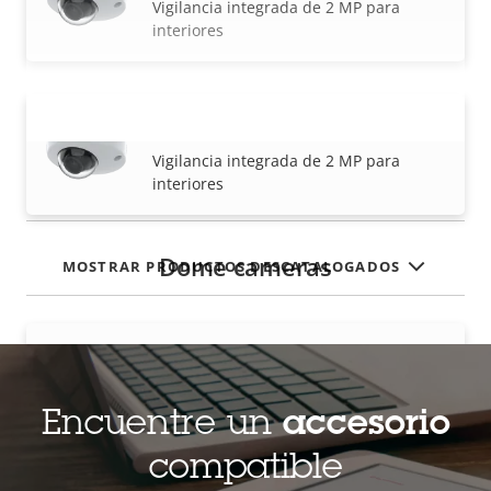
Vigilancia integrada de 2 MP para
interiores
AXIS P3905-R Mk III Dome Camera
VISUALIZAR MÁS
Vigilancia integrada de 2 MP para
interiores
Dome cameras
MOSTRAR PRODUCTOS DESCATALOGADOS
AXIS M3905-R Dome Camera
Vigilancia integrada de 2 MP para
interiores
Encuentre un
accesorio
compatible