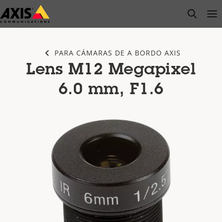
Saltar
open s
Op
Clo
al
contenido
principal
PARA CÁMARAS DE A BORDO AXIS
Lens M12 Megapixel
6.0 mm, F1.6