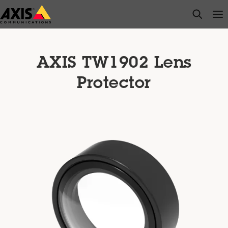
Saltar
open s
Op
Clo
al
contenido
principal
AXIS TW1902 Lens
Protector